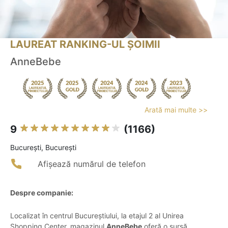
LAUREAT RANKING-UL ȘOIMII
AnneBebe
Arată mai multe >>
9
(1166)
Bucureşti, București
Afișează numărul de telefon
Despre companie:
Localizat în centrul Bucureștiului, la etajul 2 al Unirea
Shopping Center, magazinul
AnneBebe
oferă o sursă