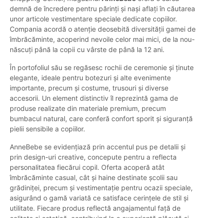
demnă de încredere pentru părinți și nași aflați în căutarea
unor articole vestimentare speciale dedicate copiilor.
Compania acordă o atenție deosebită diversității gamei de
îmbrăcăminte, acoperind nevoile celor mai mici, de la nou-
născuți până la copii cu vârste de până la 12 ani.
În portofoliul său se regăsesc rochii de ceremonie și ținute
elegante, ideale pentru botezuri și alte evenimente
importante, precum și costume, trusouri și diverse
accesorii. Un element distinctiv îl reprezintă gama de
produse realizate din materiale premium, precum
bumbacul natural, care conferă confort sporit și siguranță
pielii sensibile a copiilor.
AnneBebe se evidențiază prin accentul pus pe detalii și
prin design-uri creative, concepute pentru a reflecta
personalitatea fiecărui copil. Oferta acoperă atât
îmbrăcăminte casual, cât și haine destinate școlii sau
grădiniței, precum și vestimentație pentru ocazii speciale,
asigurând o gamă variată ce satisface cerințele de stil și
utilitate. Fiecare produs reflectă angajamentul față de