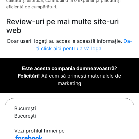
calitate și estetică, contribuind la o experiență plăcută și
eficientă de cumpărături.
Review-uri pe mai multe site-uri
web
Doar userii logați au acces la această informație.
Da-
ți click aici pentru a vă loga.
Este acesta compania dumneavoastră
?
Felicitări!
Aă cum să primești materialele de
marketing
Bucureşti
București
Vezi profilul firmei pe