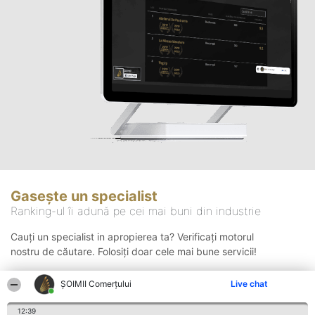
Gasește un specialist
Ranking-ul îi adună pe cei mai buni din industrie
Cauți un specialist in apropierea ta? Verificați motorul
nostru de căutare. Folosiți doar cele mai bune servicii!
ȘOIMII Comerțului
Live chat
Căutare
12:39