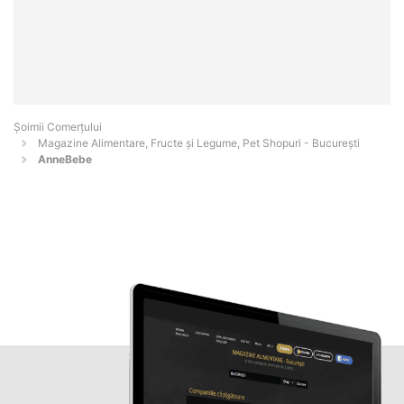
Șoimii Comerțului
Magazine Alimentare, Fructe și Legume, Pet Shopuri - Bucureşti
AnneBebe