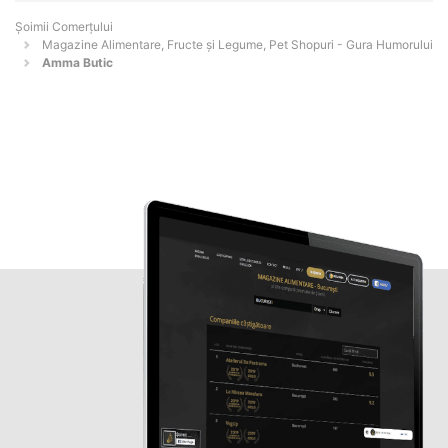
Șoimii Comerțului
Magazine Alimentare, Fructe și Legume, Pet Shopuri - Gura Humorului
Amma Butic