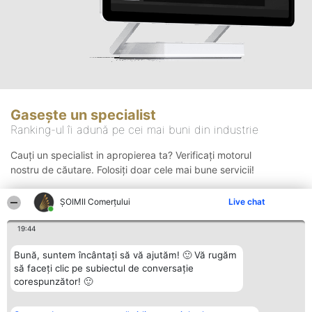
Gasește un specialist
Ranking-ul îi adună pe cei mai buni din industrie
Cauți un specialist in apropierea ta? Verificați motorul
nostru de căutare. Folosiți doar cele mai bune servicii!
ȘOIMII Comerțului
Live chat
Căutare
19:44
Bună, suntem încântați să vă ajutăm! 🙂 Vă rugăm
să faceți clic pe subiectul de conversație
corespunzător! 🙂