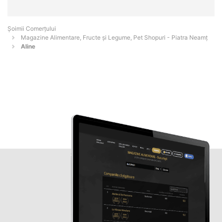
Șoimii Comerțului
Magazine Alimentare, Fructe și Legume, Pet Shopuri - Piatra Neamţ
Aline