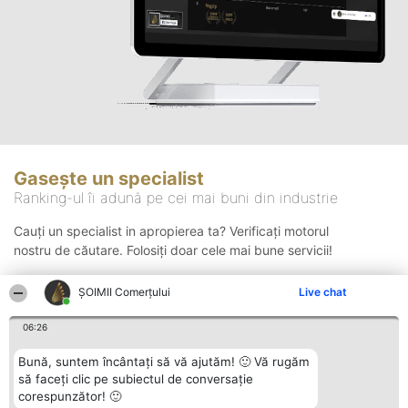
Gasește un specialist
Ranking-ul îi adună pe cei mai buni din industrie
Cauți un specialist in apropierea ta? Verificați motorul
nostru de căutare. Folosiți doar cele mai bune servicii!
ȘOIMII Comerțului
Live chat
Căutare
06:26
Bună, suntem încântați să vă ajutăm! 🙂 Vă rugăm
să faceți clic pe subiectul de conversație
corespunzător! 🙂