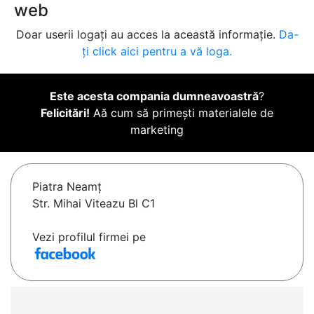
web
Doar userii logați au acces la această informație.
Da-
ți click aici pentru a vă loga.
Este acesta compania dumneavoastră
?
Felicitări!
Aă cum să primești materialele de
marketing
Piatra Neamţ
Str. Mihai Viteazu Bl C1
Vezi profilul firmei pe