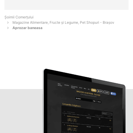
Șoimii Comerțului
Magazine Alimentare, Fructe și Legume, Pet Shopuri - Braşov
Aprozar baneasa