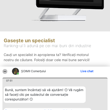
Gasește un specialist
Ranking-ul îi adună pe cei mai buni din industrie
Cauți un specialist in apropierea ta? Verificați motorul
nostru de căutare. Folosiți doar cele mai bune servicii!
ȘOIMII Comerțului
Live chat
Căutare
07:51
Bună, suntem încântați să vă ajutăm! 🙂 Vă rugăm
să faceți clic pe subiectul de conversație
corespunzător! 🙂