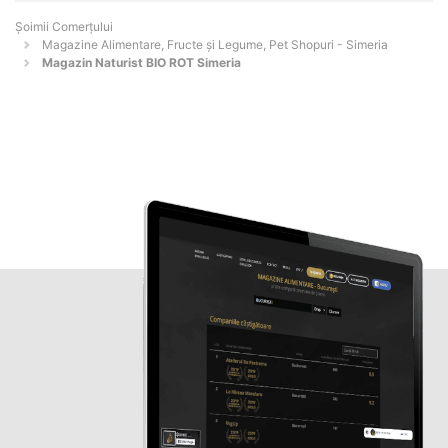
Șoimii Comerțului
Magazine Alimentare, Fructe și Legume, Pet Shopuri - Simeria
Magazin Naturist BIO ROT Simeria