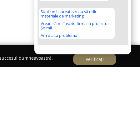
Sunt un Laureat, vreau să ridic
materiale de marketing
Vreau să-mi înscriu firma in proiectul
Șoimii
Am o altă problemă
e succesul dumneavoastră.
Verificați
dată în 1996, cu o prezență notabilă în municipiul
omerțul, închirierea și service-ul unei game
. Cu timpul, compania a câștigat o poziție solidă