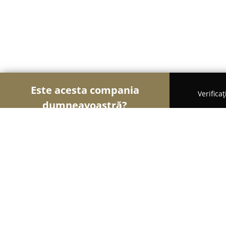
Este acesta compania
Verifica
dumneavoastră?
Șoimii Comerțului
Magazine Alimentare, Fructe 
Reman Impex Srl