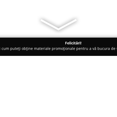
Felicitări!
ți cum puteți obține materiale promoționale pentru a vă bucura d
și Legume, Pet Shopuri - Satu Mare
Reman Impex Srl
Despre companie:
Reman Impex
este o firmă fon
Satu Mare, România, axată pe c
extinse de scule și echipamente