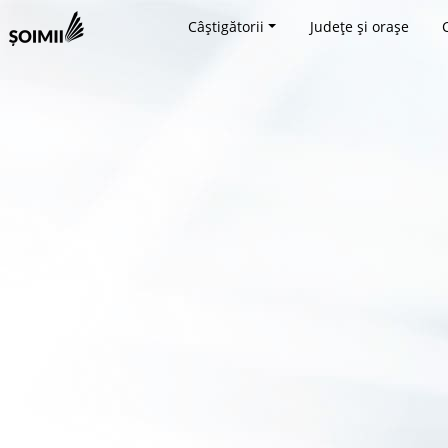
Câștigătorii
Județe și orașe