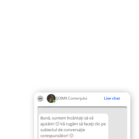
ȘOIMII Comerțului
Live chat
19:14
Bună, suntem încântați să vă
ajutăm! 🙂 Vă rugăm să faceți clic pe
subiectul de conversație
corespunzător! 🙂