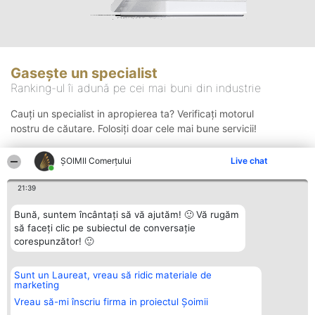
Gasește un specialist
Ranking-ul îi adună pe cei mai buni din industrie
Cauți un specialist in apropierea ta? Verificați motorul
nostru de căutare. Folosiți doar cele mai bune servicii!
ȘOIMII Comerțului
Live chat
Căutare
21:39
Bună, suntem încântați să vă ajutăm! 🙂 Vă rugăm
să faceți clic pe subiectul de conversație
corespunzător! 🙂
Sunt un Laureat, vreau să ridic materiale de
Organizator Ranking
Plebiscyt
Contact
marketing
BRIGHT SOLUTIONS BR SRL
Câștigătorii
Contact
Aleea Timisul De Sus 2 Bl. A30
Lista Tuturor
Vreau să-mi înscriu firma in proiectul Șoimii
Sc. A Et. 4 Ap. 13 Cod 061952
Laureaților