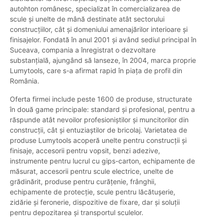
autohton românesc, specializat în comercializarea de
scule și unelte de mână destinate atât sectorului
construcțiilor, cât și domeniului amenajărilor interioare și
finisajelor. Fondată în anul 2001 și având sediul principal în
Suceava, compania a înregistrat o dezvoltare
substanțială, ajungând să lanseze, în 2004, marca proprie
Lumytools, care s-a afirmat rapid în piața de profil din
România.
Oferta firmei include peste 1600 de produse, structurate
în două game principale: standard și profesional, pentru a
răspunde atât nevoilor profesioniștilor și muncitorilor din
construcții, cât și entuziaștilor de bricolaj. Varietatea de
produse Lumytools acoperă unelte pentru construcții și
finisaje, accesorii pentru vopsit, benzi adezive,
instrumente pentru lucrul cu gips-carton, echipamente de
măsurat, accesorii pentru scule electrice, unelte de
grădinărit, produse pentru curățenie, frânghii,
echipamente de protecție, scule pentru lăcătușerie,
zidărie și feronerie, dispozitive de fixare, dar și soluții
pentru depozitarea și transportul sculelor.