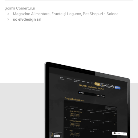
Șoimii Comerțului
Magazine Alimentare, Fructe și Legume, Pet Shopuri - Salcea
sc elvdesign srl