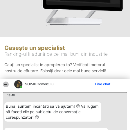
Gasește un specialist
Ranking-ul îi adună pe cei mai buni din industrie
Cauți un specialist in apropierea ta? Verificați motorul
nostru de căutare. Folosiți doar cele mai bune servicii!
ȘOIMII Comerțului
Live chat
Căutare
18:40
Bună, suntem încântați să vă ajutăm! 🙂 Vă rugăm
să faceți clic pe subiectul de conversație
corespunzător! 🙂