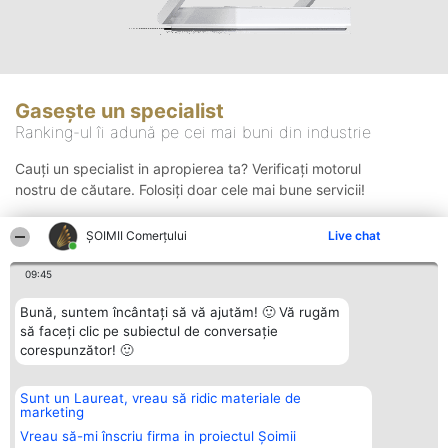
Gasește un specialist
Ranking-ul îi adună pe cei mai buni din industrie
Cauți un specialist in apropierea ta? Verificați motorul
nostru de căutare. Folosiți doar cele mai bune servicii!
ȘOIMII Comerțului
Live chat
Căutare
09:45
Bună, suntem încântați să vă ajutăm! 🙂 Vă rugăm
să faceți clic pe subiectul de conversație
corespunzător! 🙂
Sunt un Laureat, vreau să ridic materiale de
Organizator Ranking
Plebiscyt
Contact
marketing
BRIGHT SOLUTIONS BR SRL
Câștigătorii
Contact
Aleea Timisul De Sus 2 Bl. A30
Lista Tuturor
Vreau să-mi înscriu firma in proiectul Șoimii
Sc. A Et. 4 Ap. 13 Cod 061952
Laureaților