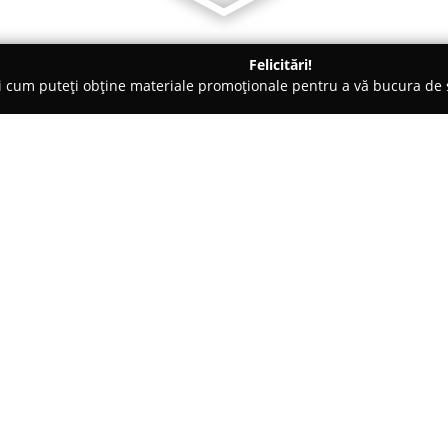
Felicitări!
ți cum puteți obține materiale promoționale pentru a vă bucura d
și Legume, Pet Shopuri - Buzău
Coperți de Buzău Magazin
Despre companie:
Cu o prezență de peste douăze
a remarcat drept un partener d
și al rechizitelor dedicate școl
reputație solidă datorită angaja
Arată mai multe >>
inovator pe care îl manifestă. Pr
procesarea foliei de PVC în com
diversitate de produse indispen
profesioniști.