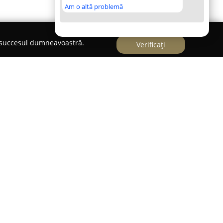
Am o altă problemă
e succesul dumneavoastră.
Verificați
ci de ani pe piața din România,
Tracorex Prod
s-
e încredere în sectorul articolelor de papetărie
ii. Firma, amplasată în Buzău, a dobândit o
mentului continuu față de calitate și spiritului
incipala activitate a societății constă în
binație cu alte materiale, ceea ce generează o
sabile atât pentru elevi, cât și pentru