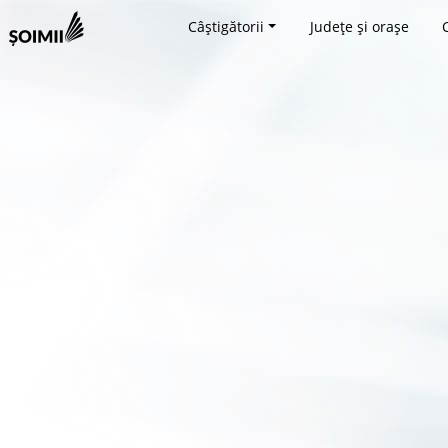
Câștigătorii
Județe și orașe