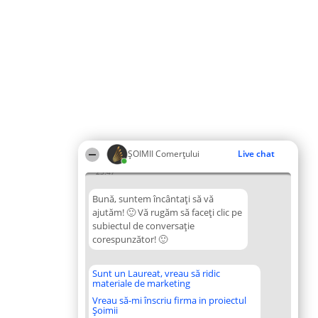
ȘOIMII Comerțului
Live chat
23:47
Bună, suntem încântați să vă
ajutăm! 🙂 Vă rugăm să faceți clic pe
subiectul de conversație
corespunzător! 🙂
Sunt un Laureat, vreau să ridic
materiale de marketing
Vreau să-mi înscriu firma in proiectul
Șoimii