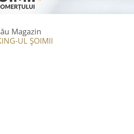
zău Magazin
ING-UL ȘOIMII