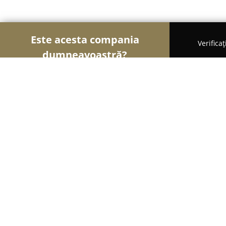
Este acesta compania
Verifica
dumneavoastră?
Șoimii Comerțului
Magazine Alimentare, Fructe 
Coperți de Buzău Magazin
8
(6)
Buzău, Buzău