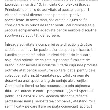
Leonida, la numărul 13, în incinta Complexului Bradet.
Principalul domeniu de activitate al acestei companii
vizează retailul diverselor echipamente sportive
specializate. În acest mod, societatea a ajuns să fie
considerată un punct de reper pentru cei interesați să-și
procure echipamente adecvate pentru multiple discipline
sportive sau activități de recreere.
Întreaga activitate a companiei este direcționată către
satisfacerea nevoilor pasionaților de sport și mișcare, iar
Lucdim se remarcă printr-un nivel ridicat de implicare,
asigurând articole de calitate superioară furnizate de
branduri consacrate în industrie. Oferta cuprinde produse
potrivite atât pentru sporturile solitare, cât și pentru cele
colective, astfel încât varietatea portofoliului permite
deservirea unui spectru larg de cerințe ale clienților.
Contribuțiile firmei au fost recunoscute prin obținerea
titlului de laureat în cadrul programului „Șoimii Sportului”
pentru anii 2024 și 2025. Această distincție reflectă
profesionalismul și seriozitatea companiei, atestând rolul
semnificativ pe care îl are pe piața comercială sportivă.