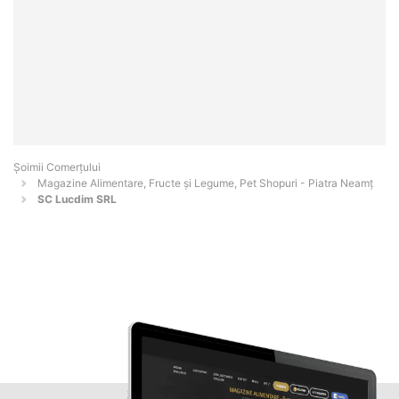
Șoimii Comerțului
Magazine Alimentare, Fructe și Legume, Pet Shopuri - Piatra Neamţ
SC Lucdim SRL