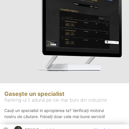
Gasește un specialist
Ranking-ul îi adună pe cei mai buni din industrie
Cauți un specialist in apropierea ta? Verificați motorul
nostru de căutare. Folosiți doar cele mai bune servicii!