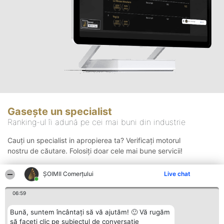
Gasește un specialist
Ranking-ul îi adună pe cei mai buni din industrie
Cauți un specialist in apropierea ta? Verificați motorul
nostru de căutare. Folosiți doar cele mai bune servicii!
ȘOIMII Comerțului
Live chat
Căutare
06:59
Bună, suntem încântați să vă ajutăm! 🙂 Vă rugăm
să faceți clic pe subiectul de conversație