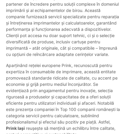
partener de încredere pentru soluții complexe în domeniul
imprimării și al echipamentelor de birou. Această
companie furnizează servicii specializate pentru reparația
și întreținerea imprimantelor și calculatoarelor, garantând
performanța și funcționarea adecvată a dispozitivelor.
Clienții pot accesa nu doar suport tehnic, ci și o selecție
diversificată de produse, inclusiv cartușe pentru
imprimantă – atât originale, cât și compatibile – împreună
cu opțiuni de reîncărcare adaptate cerințelor variate.
Aparținând rețelei europene Prink, recunoscută pentru
expertiza în consumabile de imprimare, această entitate
promovează standarde ridicate de calitate, cu accent pe
economie și grijă pentru mediul înconjurător. Se
evidențiază prin angajamentul pentru inovație, selecția
riguroasă a produselor și capacitatea de a oferi soluții
eficiente pentru utilizatori individuali și afaceri. Notabilă
este prezența companiei în Top 100 companii românești la
categoria servicii pentru calculatoare, subliniind
profesionalismul și efectul său pozitiv pe piață. Astfel,
Prink Iași
reușește să mențină un echilibru între calitate,