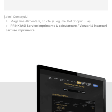
Șoimii Comerțului
Magazine Alimentare, Fructe și Legume, Pet Shopuri - Iaşi
PRINK IASI Service imprimante & calculatoare / Vanzari & incarcari
cartuse imprimanta