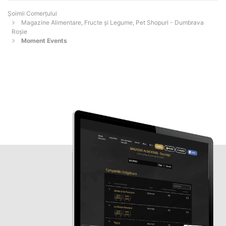
Șoimii Comerțului
Magazine Alimentare, Fructe și Legume, Pet Shopuri - Dumbrava
Roşie
Moment Events