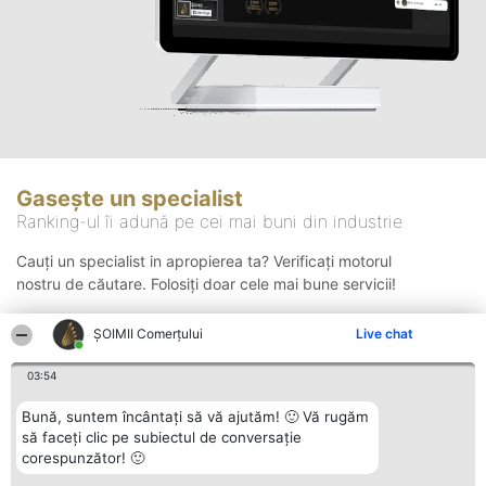
Gasește un specialist
Ranking-ul îi adună pe cei mai buni din industrie
Cauți un specialist in apropierea ta? Verificați motorul
nostru de căutare. Folosiți doar cele mai bune servicii!
ȘOIMII Comerțului
Live chat
Căutare
03:54
Bună, suntem încântați să vă ajutăm! 🙂 Vă rugăm
să faceți clic pe subiectul de conversație
corespunzător! 🙂