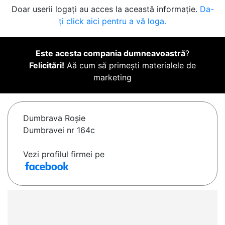
Doar userii logați au acces la această informație.
Da-
ți click aici pentru a vă loga.
Este acesta compania dumneavoastră
?
Felicitări!
Aă cum să primești materialele de
marketing
Dumbrava Roşie
Dumbravei nr 164c
Vezi profilul firmei pe