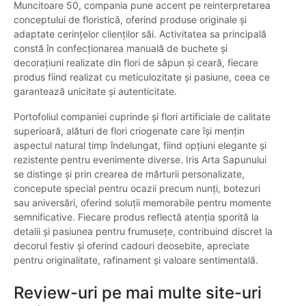
Muncitoare 50, compania pune accent pe reinterpretarea
conceptului de floristică, oferind produse originale și
adaptate cerințelor clienților săi. Activitatea sa principală
constă în confecționarea manuală de buchete și
decorațiuni realizate din flori de săpun și ceară, fiecare
produs fiind realizat cu meticulozitate și pasiune, ceea ce
garantează unicitate și autenticitate.
Portofoliul companiei cuprinde și flori artificiale de calitate
superioară, alături de flori criogenate care își mențin
aspectul natural timp îndelungat, fiind opțiuni elegante și
rezistente pentru evenimente diverse. Iris Arta Sapunului
se distinge și prin crearea de mărturii personalizate,
concepute special pentru ocazii precum nunți, botezuri
sau aniversări, oferind soluții memorabile pentru momente
semnificative. Fiecare produs reflectă atenția sporită la
detalii și pasiunea pentru frumusețe, contribuind discret la
decorul festiv și oferind cadouri deosebite, apreciate
pentru originalitate, rafinament și valoare sentimentală.
Review-uri pe mai multe site-uri