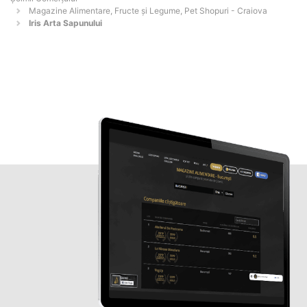
Magazine Alimentare, Fructe și Legume, Pet Shopuri - Craiova
Iris Arta Sapunului