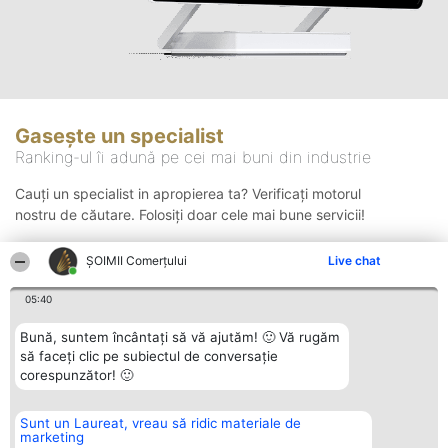
Gasește un specialist
Ranking-ul îi adună pe cei mai buni din industrie
Cauți un specialist in apropierea ta? Verificați motorul
nostru de căutare. Folosiți doar cele mai bune servicii!
ȘOIMII Comerțului
Live chat
Căutare
05:40
Bună, suntem încântați să vă ajutăm! 🙂 Vă rugăm
să faceți clic pe subiectul de conversație
corespunzător! 🙂
Sunt un Laureat, vreau să ridic materiale de
Organizator Ranking
Plebiscyt
Contact
marketing
BRIGHT SOLUTIONS BR SRL
Câștigătorii
Contact