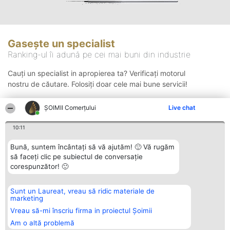
Gasește un specialist
Ranking-ul îi adună pe cei mai buni din industrie
Cauți un specialist in apropierea ta? Verificați motorul
nostru de căutare. Folosiți doar cele mai bune servicii!
ȘOIMII Comerțului
Live chat
Căutare
10:11
Bună, suntem încântați să vă ajutăm! 🙂 Vă rugăm
să faceți clic pe subiectul de conversație
corespunzător! 🙂
Sunt un Laureat, vreau să ridic materiale de
Organizator Ranking
Plebiscyt
Contact
marketing
BRIGHT SOLUTIONS BR SRL
Câștigătorii
Contact
Aleea Timisul De Sus 2 Bl. A30
Lista Tuturor
Vreau să-mi înscriu firma in proiectul Șoimii
Sc. A Et. 4 Ap. 13 Cod 061952
Laureaților
Am o altă problemă
București
Reguli