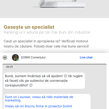
Gasește un specialist
Ranking-ul îi adună pe cei mai buni din industrie
Cauți un specialist in apropierea ta? Verificați motorul
nostru de căutare. Folosiți doar cele mai bune servicii!
ȘOIMII Comerțului
Live chat
Căutare
06:29
Bună, suntem încântați să vă ajutăm! 🙂 Vă rugăm
să faceți clic pe subiectul de conversație
corespunzător! 🙂
Sunt un Laureat, vreau să ridic materiale de
Organizator Ranking
Plebiscyt
Contact
marketing
BRIGHT SOLUTIONS BR SRL
Câștigătorii
Contact
Aleea Timisul De Sus 2 Bl. A30
Lista Tuturor
Vreau să-mi înscriu firma in proiectul Șoimii
Sc. A Et. 4 Ap. 13 Cod 061952
Laureaților