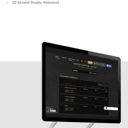
2S Strudel Studio, Rétesező