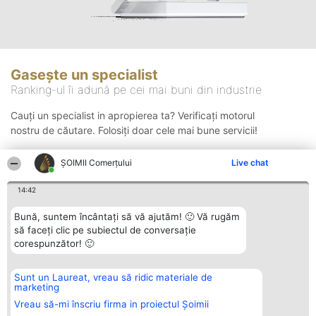
Gasește un specialist
Ranking-ul îi adună pe cei mai buni din industrie
Cauți un specialist in apropierea ta? Verificați motorul
nostru de căutare. Folosiți doar cele mai bune servicii!
ȘOIMII Comerțului
Live chat
Căutare
14:42
Bună, suntem încântați să vă ajutăm! 🙂 Vă rugăm
să faceți clic pe subiectul de conversație
corespunzător! 🙂
Sunt un Laureat, vreau să ridic materiale de
Organizator Ranking
Plebiscyt
Contact
marketing
BRIGHT SOLUTIONS BR SRL
Câștigătorii
Contact
Aleea Timisul De Sus 2 Bl. A30
Lista Tuturor
Vreau să-mi înscriu firma in proiectul Șoimii
Sc. A Et. 4 Ap. 13 Cod 061952
Laureaților