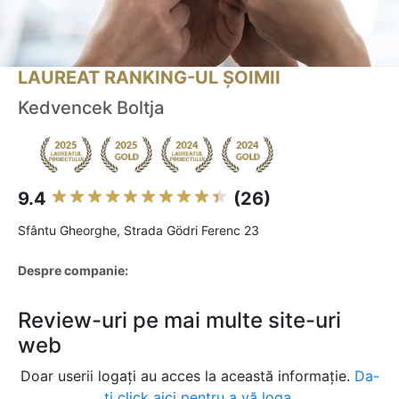
LAUREAT RANKING-UL ȘOIMII
Kedvencek Boltja
9.4
(26)
Sfântu Gheorghe, Strada Gödri Ferenc 23
Despre companie:
Review-uri pe mai multe site-uri
web
Doar userii logați au acces la această informație.
Da-
ți click aici pentru a vă loga.