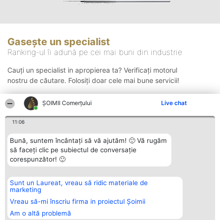
Gasește un specialist
Ranking-ul îi adună pe cei mai buni din industrie
Cauți un specialist in apropierea ta? Verificați motorul
nostru de căutare. Folosiți doar cele mai bune servicii!
ȘOIMII Comerțului
Live chat
Căutare
11:06
Bună, suntem încântați să vă ajutăm! 🙂 Vă rugăm
să faceți clic pe subiectul de conversație
corespunzător! 🙂
Sunt un Laureat, vreau să ridic materiale de
Organizator Ranking
Plebiscyt
Contact
marketing
BRIGHT SOLUTIONS BR SRL
Câștigătorii
Contact
Aleea Timisul De Sus 2 Bl. A30
Lista Tuturor
Vreau să-mi înscriu firma in proiectul Șoimii
Sc. A Et. 4 Ap. 13 Cod 061952
Laureaților
Am o altă problemă
București
Reguli