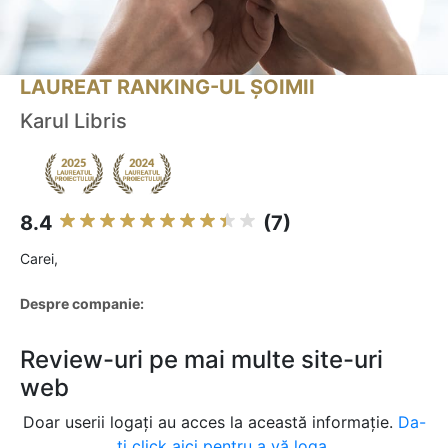
LAUREAT RANKING-UL ȘOIMII
Karul Libris
8.4
(7)
Carei,
Despre companie:
Review-uri pe mai multe site-uri
web
Doar userii logați au acces la această informație.
Da-
ți click aici pentru a vă loga.