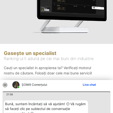
Gasește un specialist
Ranking-ul îi adună pe cei mai buni din industrie
Cauți un specialist in apropierea ta? Verificați motorul
nostru de căutare. Folosiți doar cele mai bune servicii!
ȘOIMII Comerțului
Live chat
Căutare
21:56
Bună, suntem încântați să vă ajutăm! 🙂 Vă rugăm
să faceți clic pe subiectul de conversație