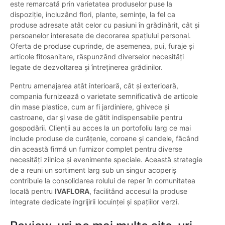
este remarcată prin varietatea produselor puse la
dispoziție, incluzând flori, plante, semințe, la fel ca
produse adresate atât celor cu pasiuni în grădinărit, cât și
persoanelor interesate de decorarea spațiului personal.
Oferta de produse cuprinde, de asemenea, pui, furaje și
articole fitosanitare, răspunzând diverselor necesități
legate de dezvoltarea și întreținerea grădinilor.
Pentru amenajarea atât interioară, cât și exterioară,
compania furnizează o varietate semnificativă de articole
din mase plastice, cum ar fi jardiniere, ghivece și
castroane, dar și vase de gătit indispensabile pentru
gospodării. Clienții au acces la un portofoliu larg ce mai
include produse de curățenie, coroane și candele, făcând
din această firmă un furnizor complet pentru diverse
necesități zilnice și evenimente speciale. Această strategie
de a reuni un sortiment larg sub un singur acoperiș
contribuie la consolidarea rolului de reper în comunitatea
locală pentru
IVAFLORA
, facilitând accesul la produse
integrate dedicate îngrijirii locuinței și spațiilor verzi.