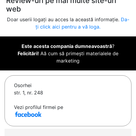
Review-uri pe mai multe site-uri
web
Doar userii logați au acces la această informație.
Da-
ți click aici pentru a vă loga.
Este acesta compania dumneavoastră
?
Felicitări!
Aă cum să primești materialele de
marketing
Osorhei
str. 1, nr. 248
Vezi profilul firmei pe