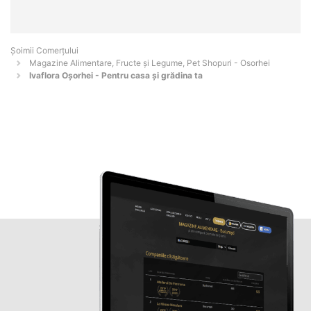
Șoimii Comerțului
Magazine Alimentare, Fructe și Legume, Pet Shopuri - Osorhei
Ivaflora Oșorhei - Pentru casa și grădina ta