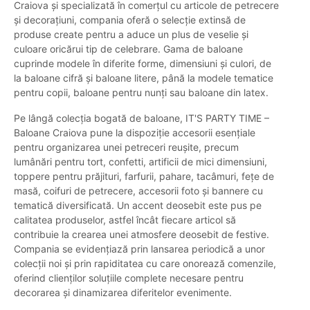
Craiova și specializată în comerțul cu articole de petrecere
și decorațiuni, compania oferă o selecție extinsă de
produse create pentru a aduce un plus de veselie și
culoare oricărui tip de celebrare. Gama de baloane
cuprinde modele în diferite forme, dimensiuni și culori, de
la baloane cifră și baloane litere, până la modele tematice
pentru copii, baloane pentru nunți sau baloane din latex.
Pe lângă colecția bogată de baloane, IT'S PARTY TIME –
Baloane Craiova pune la dispoziție accesorii esențiale
pentru organizarea unei petreceri reușite, precum
lumânări pentru tort, confetti, artificii de mici dimensiuni,
toppere pentru prăjituri, farfurii, pahare, tacâmuri, fețe de
masă, coifuri de petrecere, accesorii foto și bannere cu
tematică diversificată. Un accent deosebit este pus pe
calitatea produselor, astfel încât fiecare articol să
contribuie la crearea unei atmosfere deosebit de festive.
Compania se evidențiază prin lansarea periodică a unor
colecții noi și prin rapiditatea cu care onorează comenzile,
oferind clienților soluțiile complete necesare pentru
decorarea și dinamizarea diferitelor evenimente.