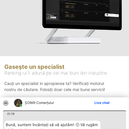
Gasește un specialist
Ranking-ul îi adună pe cei mai buni din industrie
Cauți un specialist in apropierea ta? Verificați motorul
nostru de căutare. Folosiți doar cele mai bune servicii!
ȘOIMII Comerțului
Live chat
Căutare
01:19
Bună, suntem încântați să vă ajutăm! 🙂 Vă rugăm