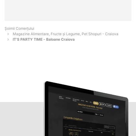
Șoimii Comerțului
Magazine Alimentare, Fructe și Legume, Pet Shopuri - Craiova
IT'S PARTY TIME - Baloane Craiova