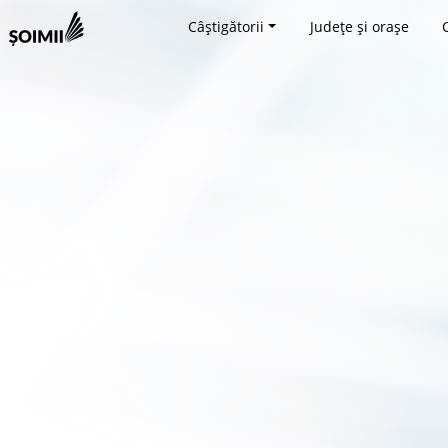
Câștigătorii
Județe și orașe