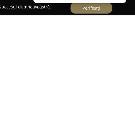
e succesul dumneavoastră.
Verificați
arcat
 Galați, se remarcă printr-o experiență de peste
ercializării și serviciilor pentru echipamente
t printr-un proces de rebranding în anul 2021, a
adaptate și eficiente, cu accent pe optimizarea
verse afaceri. Portofoliul său include case de
bare, cântare electronice, sertare pentru numerar
ind atât necesități fiscale, cât și non-fiscale.
 prin abordarea completă a serviciilor, acestea
ției pentru fiscalizare, extragerea memoriei
i privind utilizarea echipamentelor, precum și