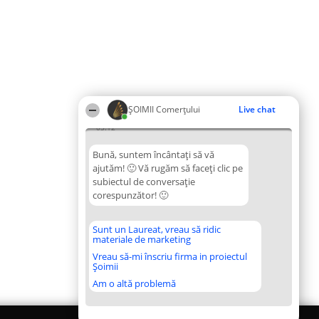
ȘOIMII Comerțului
Live chat
05:12
Bună, suntem încântați să vă
ajutăm! 🙂 Vă rugăm să faceți clic pe
subiectul de conversație
corespunzător! 🙂
Sunt un Laureat, vreau să ridic
materiale de marketing
Vreau să-mi înscriu firma in proiectul
Șoimii
Am o altă problemă