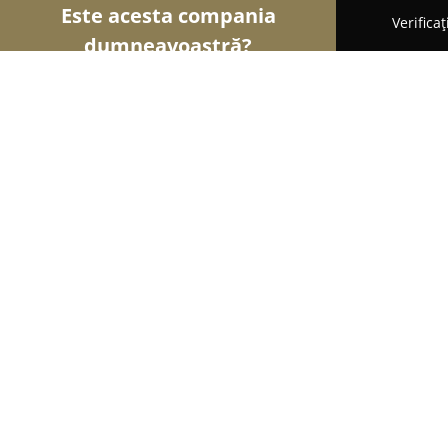
Este acesta compania
Verifica
dumneavoastră?
Șoimii Comerțului
Magazine Alimentare, Fructe ș
Iruc Ecr & Software - Case de Marca
9.1
(55)
Galaţi, Galati
Afișează numărul de telefon