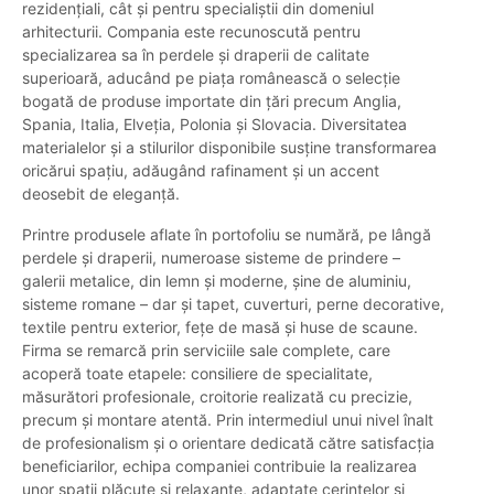
rezidențiali, cât și pentru specialiștii din domeniul
arhitecturii. Compania este recunoscută pentru
specializarea sa în perdele și draperii de calitate
superioară, aducând pe piața românească o selecție
bogată de produse importate din țări precum Anglia,
Spania, Italia, Elveția, Polonia și Slovacia. Diversitatea
materialelor și a stilurilor disponibile susține transformarea
oricărui spațiu, adăugând rafinament și un accent
deosebit de eleganță.
Printre produsele aflate în portofoliu se numără, pe lângă
perdele și draperii, numeroase sisteme de prindere –
galerii metalice, din lemn și moderne, șine de aluminiu,
sisteme romane – dar și tapet, cuverturi, perne decorative,
textile pentru exterior, fețe de masă și huse de scaune.
Firma se remarcă prin serviciile sale complete, care
acoperă toate etapele: consiliere de specialitate,
măsurători profesionale, croitorie realizată cu precizie,
precum și montare atentă. Prin intermediul unui nivel înalt
de profesionalism și o orientare dedicată către satisfacția
beneficiarilor, echipa companiei contribuie la realizarea
unor spații plăcute și relaxante, adaptate cerințelor și