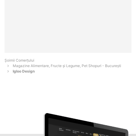
Șoimii Comerțului
Magazine Alimentare, Fructe și Legume, Pet Shopuri - Bucureşti
Igloo Design