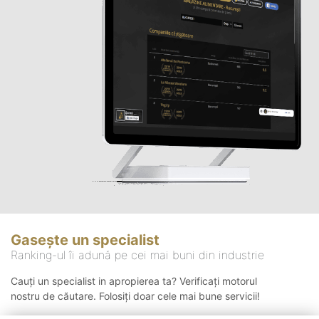
Gasește un specialist
Ranking-ul îi adună pe cei mai buni din industrie
Cauți un specialist in apropierea ta? Verificați motorul
nostru de căutare. Folosiți doar cele mai bune servicii!