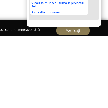
Vreau să-mi înscriu firma in proiectul
Șoimii
Am o altă problemă
e succesul dumneavoastră.
Verificați
ivizia online a S.C. Bilancia Exim S.R.L., având o
a din România, consolidată printr-o experiență de
stribuției de echipamente și accesorii pentru
 retail. Prin intermediul platformei, compania pune
de accesorii de bucătărie, destinate atât utilizării
enind astfel în întâmpinarea pasionaților de