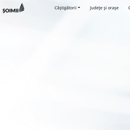
Câștigătorii
Județe și orașe