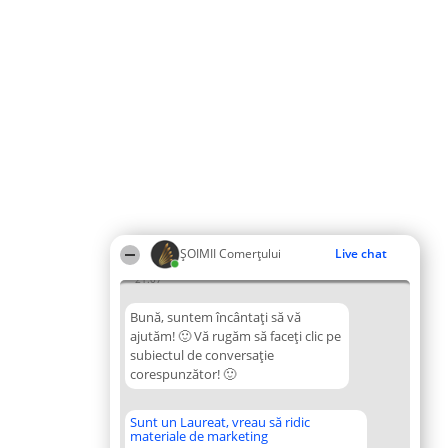
ȘOIMII Comerțului
Live chat
21:07
Bună, suntem încântați să vă
ajutăm! 🙂 Vă rugăm să faceți clic pe
subiectul de conversație
corespunzător! 🙂
Sunt un Laureat, vreau să ridic
materiale de marketing