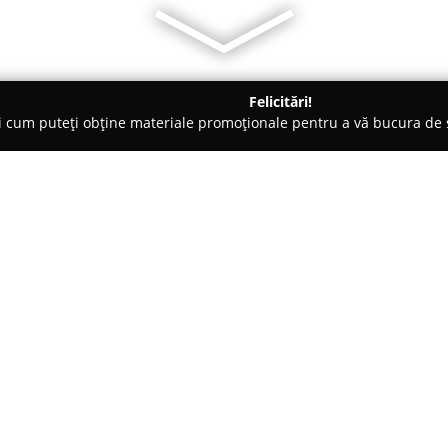
Felicitări!
ți cum puteți obține materiale promoționale pentru a vă bucura d
și Legume, Pet Shopuri - Corbeanca
Hobbychef.ro
Despre companie:
Hobbychef.ro
funcționează ca d
prezență semnificativă pe piaț
peste 30 de ani în domeniul di
sectorul ospitalității și cel de
la dispoziție un portofoliu larg 
casnice, cât și profesionale, v