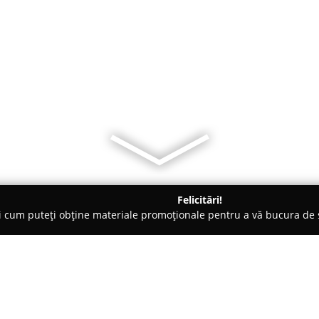
Felicitări!
ți cum puteți obține materiale promoționale pentru a vă bucura d
și Legume, Pet Shopuri - Şelimbăr
Hermannstadt Broker