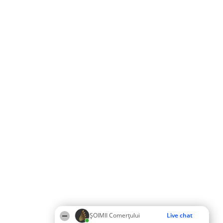
ȘOIMII Comerțului
Live chat