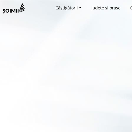
Câștigătorii
Județe și orașe