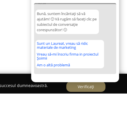
03:58
Bună, suntem încântați să vă
ajutăm! 🙂 Vă rugăm să faceți clic pe
subiectul de conversație
corespunzător! 🙂
Sunt un Laureat, vreau să ridic
materiale de marketing
Vreau să-mi înscriu firma in proiectul
Șoimii
Am o altă problemă
e succesul dumneavoastră.
Verificați