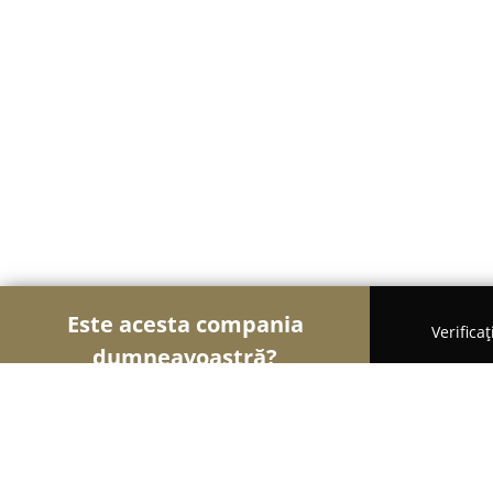
Este acesta compania
Verifica
dumneavoastră?
Șoimii Comerțului
Magazine Alimentare, Fructe 