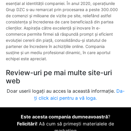
esențial al identității companiei. În anul 2020, operațiunile
Grup DZC s-au remarcat prin procesarea a peste 300.000
de comenzi și milioane de vizite pe site, reliefând astfel
consistența și încrederea de care beneficiază din partea
clienților. Aspirația către excelență și inovare în e-
commerce permite firmei să răspundă prompt și eficient
evoluției cererii din piață, consolidându-și statutul de
partener de încredere în achizițiile online. Compania
susține și un mediu profesional dinamic, în care aportul
echipei este apreciat.
Review-uri pe mai multe site-uri
web
Doar userii logați au acces la această informație.
Da-
ți click aici pentru a vă loga.
Este acesta compania dumneavoastră
?
Felicitări!
Aă cum să primești materialele de
marketing