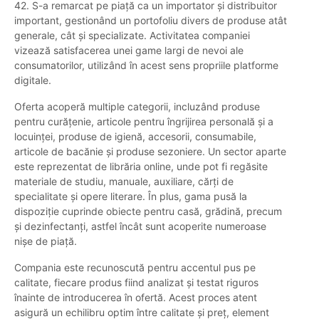
42. S-a remarcat pe piață ca un importator și distribuitor
important, gestionând un portofoliu divers de produse atât
generale, cât și specializate. Activitatea companiei
vizează satisfacerea unei game largi de nevoi ale
consumatorilor, utilizând în acest sens propriile platforme
digitale.
Oferta acoperă multiple categorii, incluzând produse
pentru curățenie, articole pentru îngrijirea personală și a
locuinței, produse de igienă, accesorii, consumabile,
articole de bacănie și produse sezoniere. Un sector aparte
este reprezentat de librăria online, unde pot fi regăsite
materiale de studiu, manuale, auxiliare, cărți de
specialitate și opere literare. În plus, gama pusă la
dispoziție cuprinde obiecte pentru casă, grădină, precum
și dezinfectanți, astfel încât sunt acoperite numeroase
nișe de piață.
Compania este recunoscută pentru accentul pus pe
calitate, fiecare produs fiind analizat și testat riguros
înainte de introducerea în ofertă. Acest proces atent
asigură un echilibru optim între calitate și preț, element