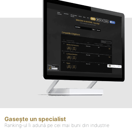
Gasește un specialist
Ranking-ul îi adună pe cei mai buni din industrie