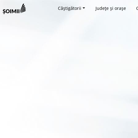
Câștigătorii
Județe și orașe