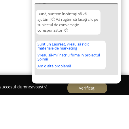
06:47
Bună, suntem încântați să vă
ajutăm! 🙂 Vă rugăm să faceți clic pe
subiectul de conversație
corespunzător! 🙂
Sunt un Laureat, vreau să ridic
materiale de marketing
Vreau să-mi înscriu firma in proiectul
Șoimii
Am o altă problemă
e succesul dumneavoastră.
Verificați
i Personalizate