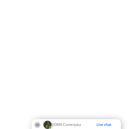
ȘOIMII Comerțului
Live chat