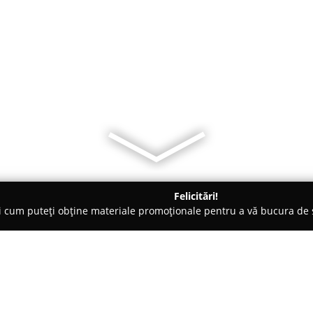
Felicitări!
ți cum puteți obține materiale promoționale pentru a vă bucura d
și Legume, Pet Shopuri - Constanţa
Gravolo - Produse & Cadour