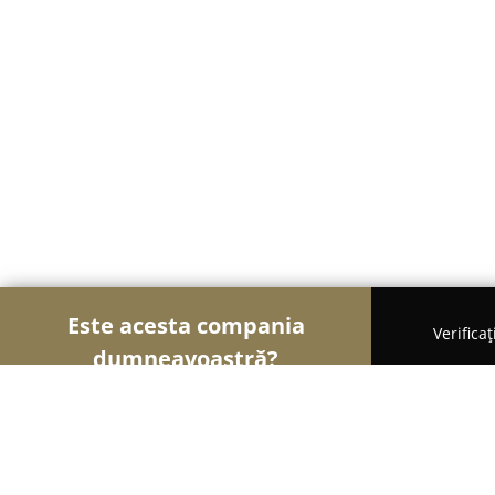
Este acesta compania
Verifica
dumneavoastră?
Șoimii Comerțului
Magazine Alimentare, Fructe 