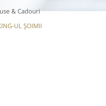
duse & Cadouri
ING-UL ȘOIMII