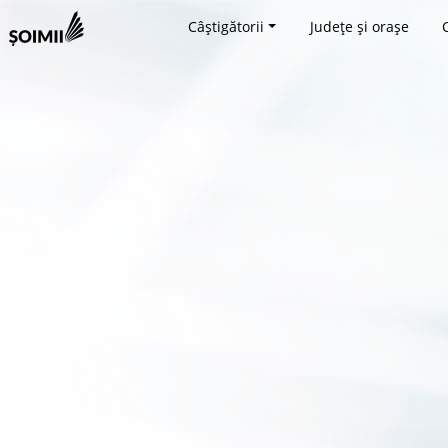
Câștigătorii
Județe și orașe