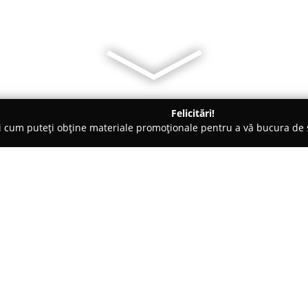
Felicitări!
ți cum puteți obține materiale promoționale pentru a vă bucura d
și Legume, Pet Shopuri - Oradea
Marmorex Romania
Despre companie:
Marmorex Romania
s-a consol
producției și distribuției de p
peste zece ani în domeniu. Co