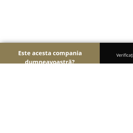
Este acesta compania
Verifica
dumneavoastră?
Șoimii Comerțului
Magazine Alimentare, Fructe 
Marmorex Romania