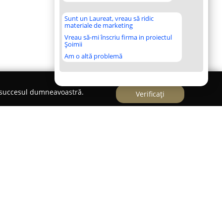
Sunt un Laureat, vreau să ridic
materiale de marketing
Vreau să-mi înscriu firma in proiectul
Șoimii
Am o altă problemă
e succesul dumneavoastră.
Verificați
idat ca un jucător de referință pe piața
iatră naturală, bazându-se pe o experiență de
mpania operează cu o orientare clară spre