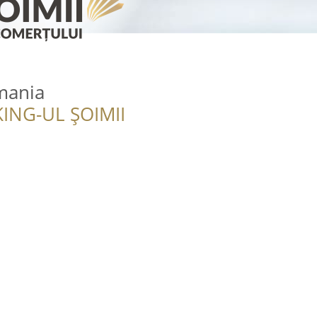
mania
ING-UL ȘOIMII