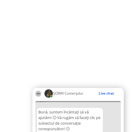
ȘOIMII Comerțului
Live chat
20:51
Bună, suntem încântați să vă
ajutăm! 🙂 Vă rugăm să faceți clic pe
subiectul de conversație
corespunzător! 🙂