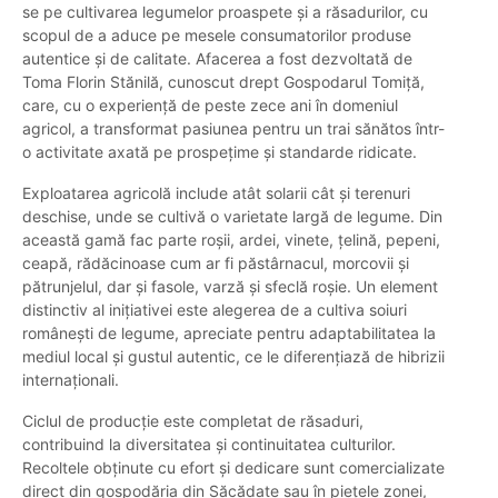
se pe cultivarea legumelor proaspete și a răsadurilor, cu
scopul de a aduce pe mesele consumatorilor produse
autentice și de calitate. Afacerea a fost dezvoltată de
Toma Florin Stănilă, cunoscut drept Gospodarul Tomiță,
care, cu o experiență de peste zece ani în domeniul
agricol, a transformat pasiunea pentru un trai sănătos într-
o activitate axată pe prospețime și standarde ridicate.
Exploatarea agricolă include atât solarii cât și terenuri
deschise, unde se cultivă o varietate largă de legume. Din
această gamă fac parte roșii, ardei, vinete, țelină, pepeni,
ceapă, rădăcinoase cum ar fi păstârnacul, morcovii și
pătrunjelul, dar și fasole, varză și sfeclă roșie. Un element
distinctiv al inițiativei este alegerea de a cultiva soiuri
românești de legume, apreciate pentru adaptabilitatea la
mediul local și gustul autentic, ce le diferențiază de hibrizii
internaționali.
Ciclul de producție este completat de răsaduri,
contribuind la diversitatea și continuitatea culturilor.
Recoltele obținute cu efort și dedicare sunt comercializate
direct din gospodăria din Săcădate sau în piețele zonei,