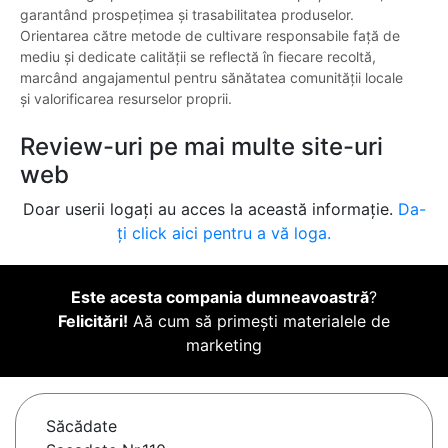
garantând prospețimea și trasabilitatea produselor.
Orientarea către metode de cultivare responsabile față de
mediu și dedicate calității se reflectă în fiecare recoltă,
marcând angajamentul pentru sănătatea comunității locale
și valorificarea resurselor proprii.
Review-uri pe mai multe site-uri
web
Doar userii logați au acces la această informație.
Da-
ți click aici pentru a vă loga.
Este acesta compania dumneavoastră
?
Felicitări!
Aă cum să primești materialele de
marketing
Săcădate