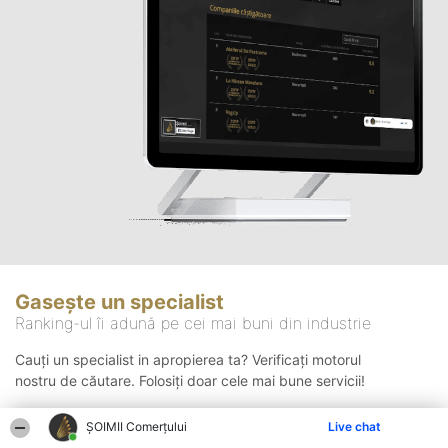
Gasește un specialist
Ranking-ul îi adună pe cei mai buni din industrie
Cauți un specialist in apropierea ta? Verificați motorul
nostru de căutare. Folosiți doar cele mai bune servicii!
ȘOIMII Comerțului
Live chat
Căutare