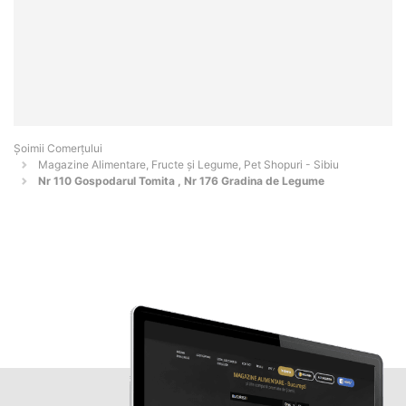
Șoimii Comerțului
Magazine Alimentare, Fructe și Legume, Pet Shopuri - Sibiu
Nr 110 Gospodarul Tomita , Nr 176 Gradina de Legume