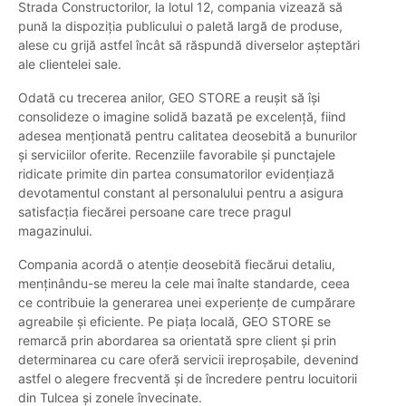
Strada Constructorilor, la lotul 12, compania vizează să
pună la dispoziția publicului o paletă largă de produse,
alese cu grijă astfel încât să răspundă diverselor așteptări
ale clientelei sale.
Odată cu trecerea anilor, GEO STORE a reușit să își
consolideze o imagine solidă bazată pe excelență, fiind
adesea menționată pentru calitatea deosebită a bunurilor
și serviciilor oferite. Recenziile favorabile și punctajele
ridicate primite din partea consumatorilor evidențiază
devotamentul constant al personalului pentru a asigura
satisfacția fiecărei persoane care trece pragul
magazinului.
Compania acordă o atenție deosebită fiecărui detaliu,
menținându-se mereu la cele mai înalte standarde, ceea
ce contribuie la generarea unei experiențe de cumpărare
agreabile și eficiente. Pe piața locală, GEO STORE se
remarcă prin abordarea sa orientată spre client și prin
determinarea cu care oferă servicii ireproșabile, devenind
astfel o alegere frecventă și de încredere pentru locuitorii
din Tulcea și zonele învecinate.