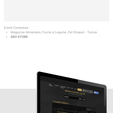
Șoimii Comerțului
Magazine Alimentare, Fructe și Legume, Pet Shopuri - Tulcea
GEO STORE