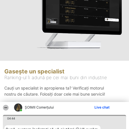
Gasește un specialist
Ranking-ul îi adună pe cei mai buni din industrie
Cauți un specialist in apropierea ta? Verificați motorul
nostru de căutare. Folosiți doar cele mai bune servicii!
ȘOIMII Comerțului
Live chat
Căutare
04:44