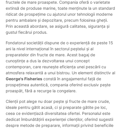
fructele de mare proaspete. Compania oferă o varietate
extinsă de produse marine, toate menținute la un standard
ridicat de prospețime cu ajutorul unor tehnologii moderne
pentru ambalare și depozitare, precum folosirea gheții.
Prin această abordare, se asigură calitatea, siguranța și
gustul fiecărui produs.
Fondatorul societății dispune de o experiență de peste 15
ani la nivel internațional în sectorul peștelui și al
preparatelor din fructe de mare. Acest bagaj de
cunoștințe a dus la dezvoltarea unui concept
contemporan, care reunește eficiența unei pescării cu
atmosfera relaxantă a unui bistrou. Un element distinctiv al
George's Fisheries
constă în angajamentul față de
prospețimea autentică, compania oferind exclusiv pește
proaspăt, fără a recurge la congelare.
Clienții pot alege nu doar pește și fructe de mare crude,
ideale pentru gătit acasă, ci și preparate gătite pe loc,
ceea ce evidențiază diversitatea ofertei. Personalul este
dedicat îmbunătățirii experienței clienților, oferind sugestii
despre metode de preparare, informații privind beneficiile