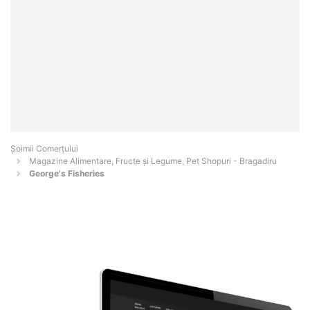
Șoimii Comerțului
Magazine Alimentare, Fructe și Legume, Pet Shopuri - Bragadiru
George's Fisheries