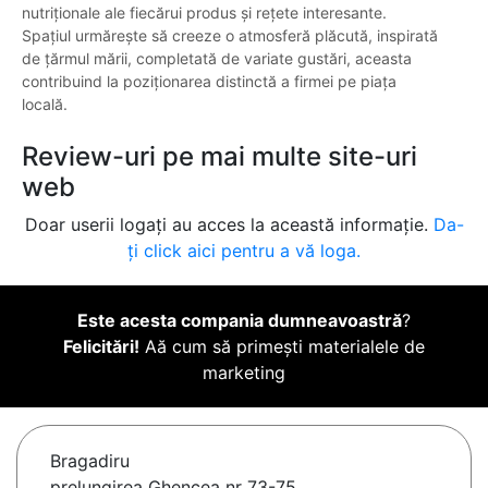
nutriționale ale fiecărui produs și rețete interesante.
Spațiul urmărește să creeze o atmosferă plăcută, inspirată
de țărmul mării, completată de variate gustări, aceasta
contribuind la poziționarea distinctă a firmei pe piața
locală.
Review-uri pe mai multe site-uri
web
Doar userii logați au acces la această informație.
Da-
ți click aici pentru a vă loga.
Este acesta compania dumneavoastră
?
Felicitări!
Aă cum să primești materialele de
marketing
Bragadiru
prelungirea Ghencea nr 73-75