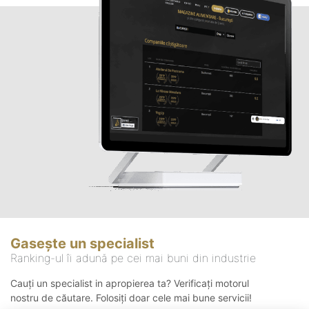
Gasește un specialist
Ranking-ul îi adună pe cei mai buni din industrie
Cauți un specialist in apropierea ta? Verificați motorul
nostru de căutare. Folosiți doar cele mai bune servicii!