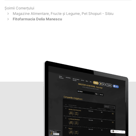
Șoimii Comerțului
Magazine Alimentare, Fructe și Legume, Pet Shopuri - Sibiu
Fitofarmacia Delia Manescu