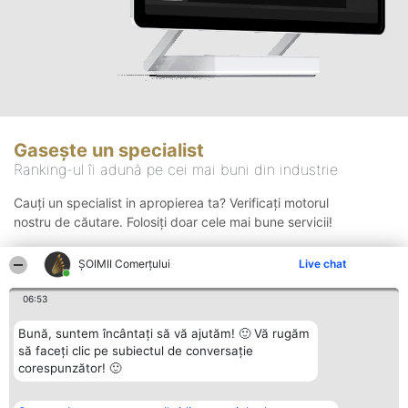
Gasește un specialist
Ranking-ul îi adună pe cei mai buni din industrie
Cauți un specialist in apropierea ta? Verificați motorul
nostru de căutare. Folosiți doar cele mai bune servicii!
ȘOIMII Comerțului
Live chat
Căutare
06:53
Bună, suntem încântați să vă ajutăm! 🙂 Vă rugăm
să faceți clic pe subiectul de conversație
corespunzător! 🙂