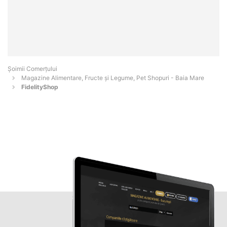
Șoimii Comerțului
Magazine Alimentare, Fructe și Legume, Pet Shopuri - Baia Mare
FidelityShop