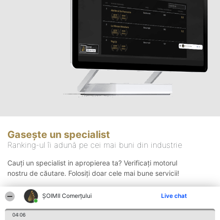
Gasește un specialist
Ranking-ul îi adună pe cei mai buni din industrie
Cauți un specialist in apropierea ta? Verificați motorul
nostru de căutare. Folosiți doar cele mai bune servicii!
ȘOIMII Comerțului
Live chat
Căutare
04:06