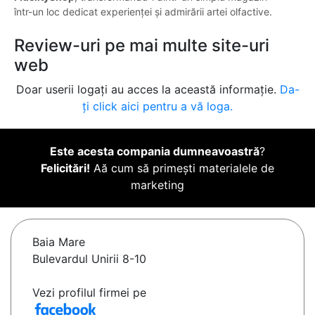
într-un loc dedicat experienței și admirării artei olfactive.
Review-uri pe mai multe site-uri
web
Doar userii logați au acces la această informație.
Da-
ți click aici pentru a vă loga.
Este acesta compania dumneavoastră
?
Felicitări!
Aă cum să primești materialele de
marketing
Baia Mare
Bulevardul Unirii 8-10
Vezi profilul firmei pe