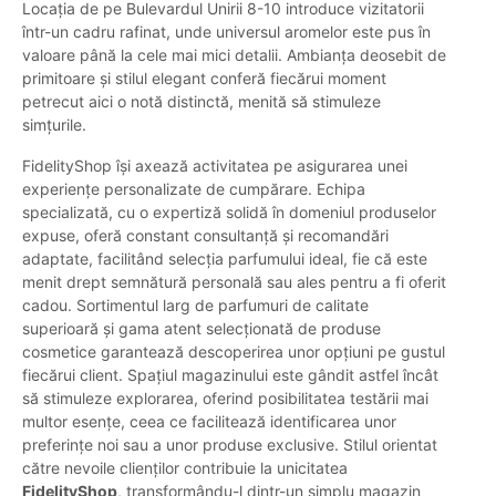
Locația de pe Bulevardul Unirii 8-10 introduce vizitatorii
într-un cadru rafinat, unde universul aromelor este pus în
valoare până la cele mai mici detalii. Ambianța deosebit de
primitoare și stilul elegant conferă fiecărui moment
petrecut aici o notă distinctă, menită să stimuleze
simțurile.
FidelityShop își axează activitatea pe asigurarea unei
experiențe personalizate de cumpărare. Echipa
specializată, cu o expertiză solidă în domeniul produselor
expuse, oferă constant consultanță și recomandări
adaptate, facilitând selecția parfumului ideal, fie că este
menit drept semnătură personală sau ales pentru a fi oferit
cadou. Sortimentul larg de parfumuri de calitate
superioară și gama atent selecționată de produse
cosmetice garantează descoperirea unor opțiuni pe gustul
fiecărui client. Spațiul magazinului este gândit astfel încât
să stimuleze explorarea, oferind posibilitatea testării mai
multor esențe, ceea ce facilitează identificarea unor
preferințe noi sau a unor produse exclusive. Stilul orientat
către nevoile clienților contribuie la unicitatea
FidelityShop
, transformându-l dintr-un simplu magazin