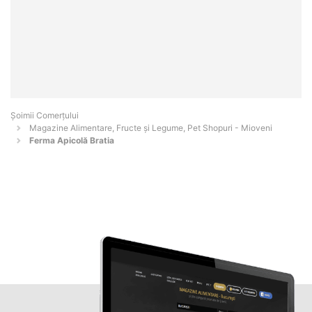
Șoimii Comerțului
Magazine Alimentare, Fructe și Legume, Pet Shopuri - Mioveni
Ferma Apicolă Bratia