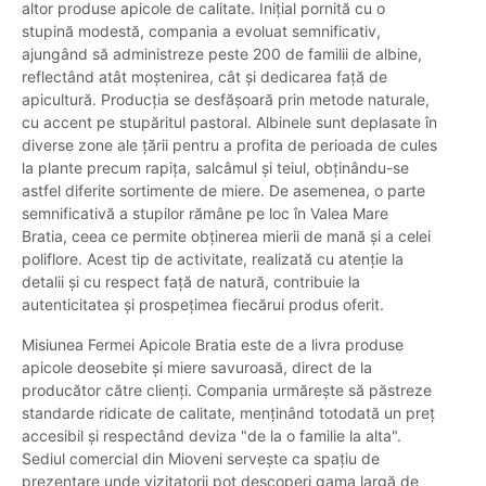
altor produse apicole de calitate. Inițial pornită cu o
stupină modestă, compania a evoluat semnificativ,
ajungând să administreze peste 200 de familii de albine,
reflectând atât moștenirea, cât și dedicarea față de
apicultură. Producția se desfășoară prin metode naturale,
cu accent pe stupăritul pastoral. Albinele sunt deplasate în
diverse zone ale țării pentru a profita de perioada de cules
la plante precum rapița, salcâmul și teiul, obținându-se
astfel diferite sortimente de miere. De asemenea, o parte
semnificativă a stupilor rămâne pe loc în Valea Mare
Bratia, ceea ce permite obținerea mierii de mană și a celei
poliflore. Acest tip de activitate, realizată cu atenție la
detalii și cu respect față de natură, contribuie la
autenticitatea și prospețimea fiecărui produs oferit.
Misiunea Fermei Apicole Bratia este de a livra produse
apicole deosebite și miere savuroasă, direct de la
producător către clienți. Compania urmărește să păstreze
standarde ridicate de calitate, menținând totodată un preț
accesibil și respectând deviza "de la o familie la alta".
Sediul comercial din Mioveni servește ca spațiu de
prezentare unde vizitatorii pot descoperi gama largă de