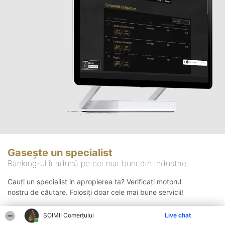
Gasește un specialist
Ranking-ul îi adună pe cei mai buni din industrie
Cauți un specialist in apropierea ta? Verificați motorul
nostru de căutare. Folosiți doar cele mai bune servicii!
ȘOIMII Comerțului
Live chat
Căutare