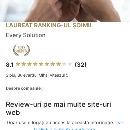
LAUREAT RANKING-UL ȘOIMII
Every Solution
8.1
(32)
Sibiu, Bulevardul Mihai Viteazul 5
Despre companie:
Review-uri pe mai multe site-uri
web
Doar userii logați au acces la această informație.
Da-
ți click aici pentru a vă loga.