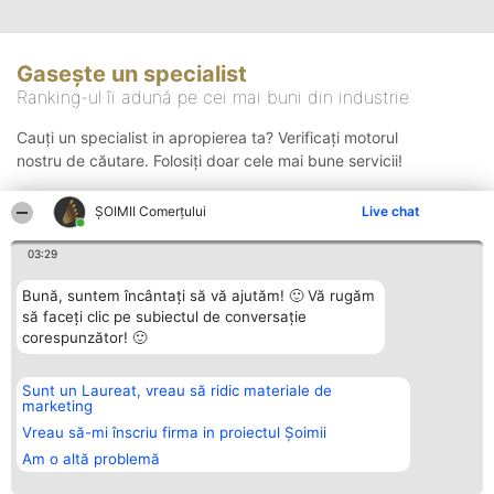
Gasește un specialist
Ranking-ul îi adună pe cei mai buni din industrie
Cauți un specialist in apropierea ta? Verificați motorul
nostru de căutare. Folosiți doar cele mai bune servicii!
ȘOIMII Comerțului
Live chat
Căutare
03:29
Bună, suntem încântați să vă ajutăm! 🙂 Vă rugăm
să faceți clic pe subiectul de conversație
corespunzător! 🙂
Sunt un Laureat, vreau să ridic materiale de
Organizator Ranking
Plebiscyt
Contact
marketing
BRIGHT SOLUTIONS BR SRL
Câștigătorii
Contact
Aleea Timisul De Sus 2 Bl. A30
Lista Tuturor
Vreau să-mi înscriu firma in proiectul Șoimii
Sc. A Et. 4 Ap. 13 Cod 061952
Laureaților
Am o altă problemă
București
Reguli
CUI 36737675
Statut
tel: +40 770 990 492
Politica de