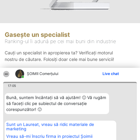
Gasește un specialist
Ranking-ul îi adună pe cei mai buni din industrie
Cauți un specialist in apropierea ta? Verificați motorul
nostru de căutare. Folosiți doar cele mai bune servicii!
ȘOIMII Comerțului
Live chat
Căutare
17:05
Bună, suntem încântați să vă ajutăm! 🙂 Vă rugăm
să faceți clic pe subiectul de conversație
corespunzător! 🙂
Sunt un Laureat, vreau să ridic materiale de
Organizator Ranking
Plebiscyt
Contact
marketing
BRIGHT SOLUTIONS BR SRL
Câștigătorii
Contact
Aleea Timisul De Sus 2 Bl. A30
Lista Tuturor
Vreau să-mi înscriu firma in proiectul Șoimii
Sc. A Et. 4 Ap. 13 Cod 061952
Laureaților