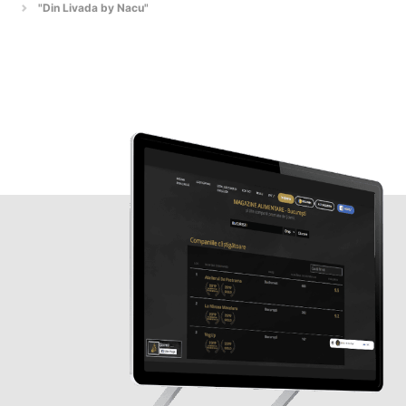
"Din Livada by Nacu"