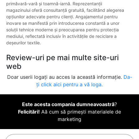
primăvară-vară și toamnă-iarnă. Reprezentanții
magazinului oferă consultanță gratuită, facilitând alegerea
opțiunilor adecvate pentru clienți. Angajamentul pentru
inovare se manifestă prin introducerea constantă a unor
soluții tehnice moderne și preocuparea pentru protecția
mediului, reflectată inclusiv în activitățile de reciclare a
deșeurilor textile.
Review-uri pe mai multe site-uri
web
Doar userii logați au acces la această informație.
Da-
ți click aici pentru a vă loga.
Este acesta compania dumneavoastră
?
Felicitări!
Aă cum să primești materialele de
marketing