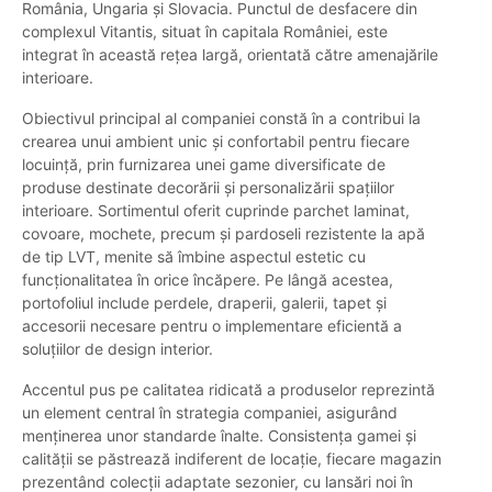
România, Ungaria și Slovacia. Punctul de desfacere din
complexul Vitantis, situat în capitala României, este
integrat în această rețea largă, orientată către amenajările
interioare.
Obiectivul principal al companiei constă în a contribui la
crearea unui ambient unic și confortabil pentru fiecare
locuință, prin furnizarea unei game diversificate de
produse destinate decorării și personalizării spațiilor
interioare. Sortimentul oferit cuprinde parchet laminat,
covoare, mochete, precum și pardoseli rezistente la apă
de tip LVT, menite să îmbine aspectul estetic cu
funcționalitatea în orice încăpere. Pe lângă acestea,
portofoliul include perdele, draperii, galerii, tapet și
accesorii necesare pentru o implementare eficientă a
soluțiilor de design interior.
Accentul pus pe calitatea ridicată a produselor reprezintă
un element central în strategia companiei, asigurând
menținerea unor standarde înalte. Consistența gamei și
calității se păstrează indiferent de locație, fiecare magazin
prezentând colecții adaptate sezonier, cu lansări noi în