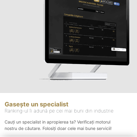
Gasește un specialist
Ranking-ul îi adună pe cei mai buni din industrie
Cauți un specialist in apropierea ta? Verificați motorul
nostru de căutare. Folosiți doar cele mai bune servicii!