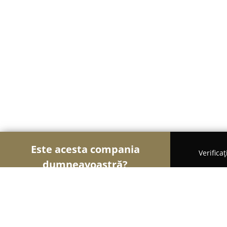
Este acesta compania
Verifica
dumneavoastră?
Șoimii Comerțului
Magazine Alimentare, Fructe 