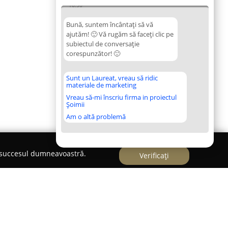
16:56
Bună, suntem încântați să vă
ajutăm! 🙂 Vă rugăm să faceți clic pe
subiectul de conversație
corespunzător! 🙂
Sunt un Laureat, vreau să ridic
materiale de marketing
Vreau să-mi înscriu firma in proiectul
Șoimii
Am o altă problemă
e succesul dumneavoastră.
Verificați
ANNI