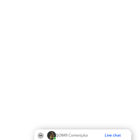
ȘOIMII Comerțului
Live chat