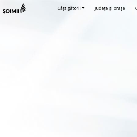
Câștigătorii
Județe și orașe