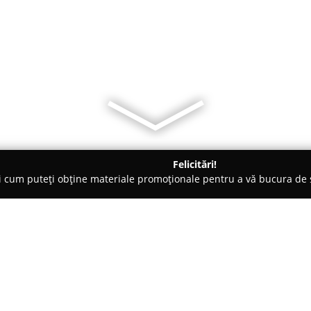
Felicitări!
ți cum puteți obține materiale promoționale pentru a vă bucura d
și Legume, Pet Shopuri - Râmnicu Vâlcea
Dem Radulescu