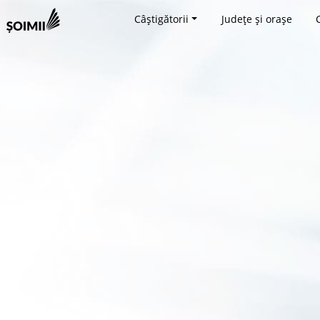
Câștigătorii
Județe și orașe