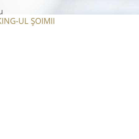
u
ING-UL ȘOIMII