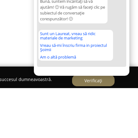
Bună, suntem încântați să vă
ajutăm! 🙂 Vă rugăm să faceți clic pe
subiectul de conversație
corespunzător! 🙂
Sunt un Laureat, vreau să ridic
materiale de marketing
Vreau să-mi înscriu firma in proiectul
Șoimii
Am o altă problemă
e succesul dumneavoastră.
Verificați