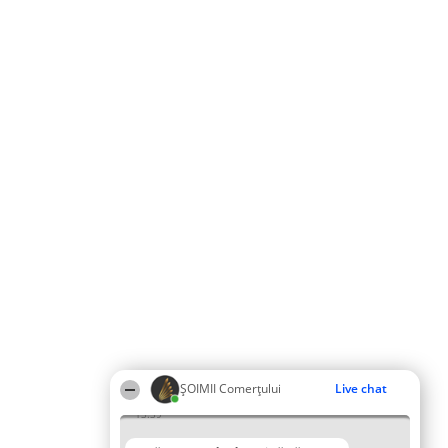
ȘOIMII Comerțului
Live chat
13:39