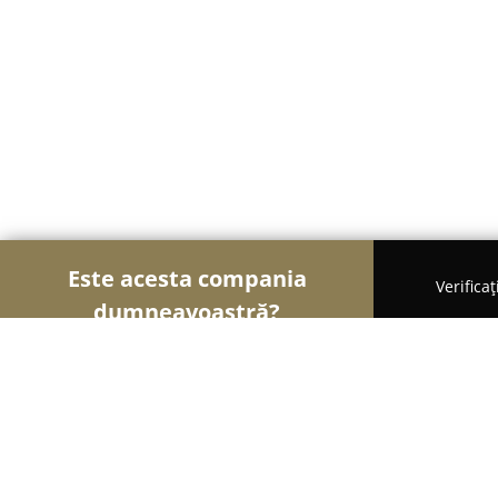
Este acesta compania
Verifica
dumneavoastră?
Șoimii Comerțului
Magazine Alimentare, Fructe 
Dem Radulescu