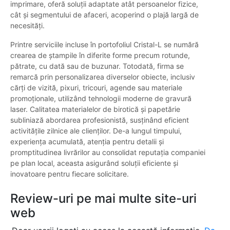
imprimare, oferă soluții adaptate atât persoanelor fizice,
cât și segmentului de afaceri, acoperind o plajă largă de
necesități.
Printre serviciile incluse în portofoliul Cristal-L se numără
crearea de ștampile în diferite forme precum rotunde,
pătrate, cu dată sau de buzunar. Totodată, firma se
remarcă prin personalizarea diverselor obiecte, inclusiv
cărți de vizită, pixuri, tricouri, agende sau materiale
promoționale, utilizând tehnologii moderne de gravură
laser. Calitatea materialelor de birotică și papetărie
subliniază abordarea profesionistă, susținând eficient
activitățile zilnice ale clienților. De-a lungul timpului,
experiența acumulată, atenția pentru detalii și
promptitudinea livrărilor au consolidat reputația companiei
pe plan local, aceasta asigurând soluții eficiente și
inovatoare pentru fiecare solicitare.
Review-uri pe mai multe site-uri
web