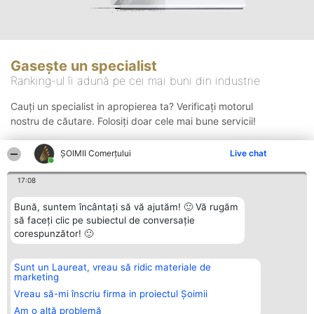
Gasește un specialist
Ranking-ul îi adună pe cei mai buni din industrie
Cauți un specialist in apropierea ta? Verificați motorul
nostru de căutare. Folosiți doar cele mai bune servicii!
ȘOIMII Comerțului
Live chat
Căutare
17:08
Bună, suntem încântați să vă ajutăm! 🙂 Vă rugăm
să faceți clic pe subiectul de conversație
corespunzător! 🙂
Sunt un Laureat, vreau să ridic materiale de
Organizator Ranking
Plebiscyt
Contact
marketing
BRIGHT SOLUTIONS BR SRL
Câștigătorii
Contact
Aleea Timisul De Sus 2 Bl. A30
Lista Tuturor
Vreau să-mi înscriu firma in proiectul Șoimii
Sc. A Et. 4 Ap. 13 Cod 061952
Laureaților
Am o altă problemă
București
Reguli