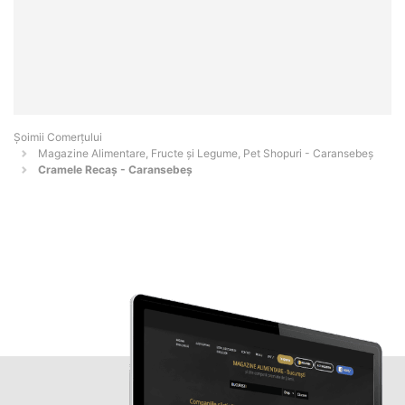
Șoimii Comerțului
Magazine Alimentare, Fructe și Legume, Pet Shopuri - Caransebeş
Cramele Recaș - Caransebeș