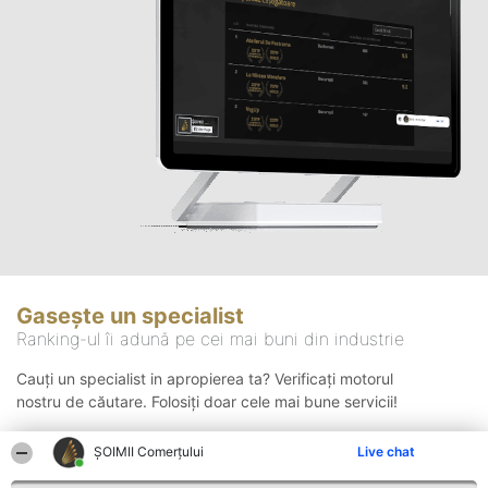
Gasește un specialist
Ranking-ul îi adună pe cei mai buni din industrie
Cauți un specialist in apropierea ta? Verificați motorul
nostru de căutare. Folosiți doar cele mai bune servicii!
ȘOIMII Comerțului
Live chat
Căutare