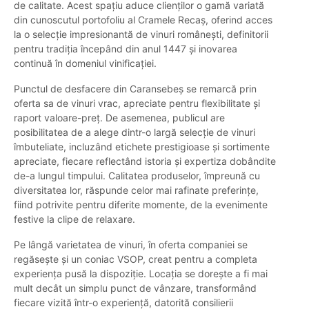
de calitate. Acest spațiu aduce clienților o gamă variată
din cunoscutul portofoliu al Cramele Recaș, oferind acces
la o selecție impresionantă de vinuri românești, definitorii
pentru tradiția începând din anul 1447 și inovarea
continuă în domeniul vinificației.
Punctul de desfacere din Caransebeș se remarcă prin
oferta sa de vinuri vrac, apreciate pentru flexibilitate și
raport valoare-preț. De asemenea, publicul are
posibilitatea de a alege dintr-o largă selecție de vinuri
îmbuteliate, incluzând etichete prestigioase și sortimente
apreciate, fiecare reflectând istoria și expertiza dobândite
de-a lungul timpului. Calitatea produselor, împreună cu
diversitatea lor, răspunde celor mai rafinate preferințe,
fiind potrivite pentru diferite momente, de la evenimente
festive la clipe de relaxare.
Pe lângă varietatea de vinuri, în oferta companiei se
regăsește și un coniac VSOP, creat pentru a completa
experiența pusă la dispoziție. Locația se dorește a fi mai
mult decât un simplu punct de vânzare, transformând
fiecare vizită într-o experiență, datorită consilierii