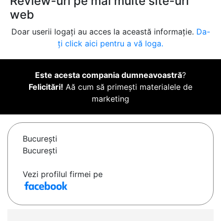
Review-uri pe mai multe site-uri
web
Doar userii logați au acces la această informație.
Da-
ți click aici pentru a vă loga.
Este acesta compania dumneavoastră
?
Felicitări!
Aă cum să primești materialele de
marketing
Bucureşti
București
Vezi profilul firmei pe