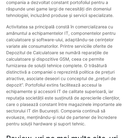
compania a dezvoltat constant portofoliul pentru a
răspunde unei game largi de necesități din domeniul
tehnologiei, incluzând produse și servicii specializate.
Activitatea sa principală constă în comercializarea cu
amănuntul a echipamentelor IT, componentelor pentru
calculatoare și software-ului, adaptându-se cerințelor
variate ale consumatorilor. Printre serviciile oferite de
Depozitul de Calculatoare se numără reparațiile de
calculatoare și dispozitive GSM, ceea ce permite
furnizarea de soluții tehnice complete. O trăsătură
distinctivă a companiei o reprezintă politica de prețuri
atractive, asociate deseori cu conceptul de „prețuri de
depozit”. Portofoliul extins facilitează accesul la
echipamente și accesorii IT de calitate superioară, iar
reputația societății este susținută de aprecierile clienților,
care o plasează constant între magazinele importante ale
sectorului IT din București. Compania continuă să
evolueze, menținându-și rolul de partener de încredere
pentru soluții hardware și suport tehnic.