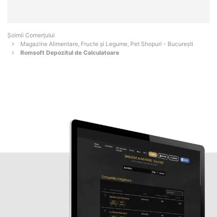
Șoimii Comerțului
Magazine Alimentare, Fructe și Legume, Pet Shopuri - Bucureşti
Romsoft Depozitul de Calculatoare