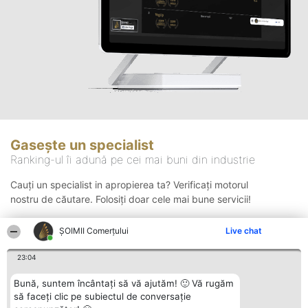
Gasește un specialist
Ranking-ul îi adună pe cei mai buni din industrie
Cauți un specialist in apropierea ta? Verificați motorul
nostru de căutare. Folosiți doar cele mai bune servicii!
ȘOIMII Comerțului
Live chat
Căutare
23:04
Bună, suntem încântați să vă ajutăm! 🙂 Vă rugăm
să faceți clic pe subiectul de conversație