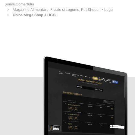
Șoimii Comerțului
Magazine Alimentare, Fructe și Legume, Pet Shopuri - Lugoj
China Mega Shop-LUGOJ