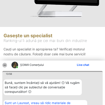
Gasește un specialist
Ranking-ul îi adună pe cei mai buni din industrie
Cauți un specialist in apropierea ta? Verificați motorul
nostru de căutare. Folosiți doar cele mai bune servicii!
ȘOIMII Comerțului
Live chat
Căutare
13:56
Bună, suntem încântați să vă ajutăm! 🙂 Vă rugăm
să faceți clic pe subiectul de conversație
corespunzător! 🙂
Sunt un Laureat, vreau să ridic materiale de
Organizator Ranking
Plebiscyt
Contact