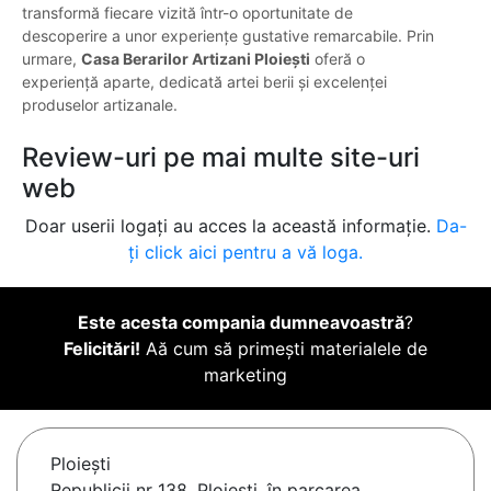
transformă fiecare vizită într-o oportunitate de
descoperire a unor experiențe gustative remarcabile. Prin
urmare,
Casa Berarilor Artizani Ploiești
oferă o
experiență aparte, dedicată artei berii și excelenței
produselor artizanale.
Review-uri pe mai multe site-uri
web
Doar userii logați au acces la această informație.
Da-
ți click aici pentru a vă loga.
Este acesta compania dumneavoastră
?
Felicitări!
Aă cum să primești materialele de
marketing
Ploieşti
Republicii nr 138, Ploiesti, în parcarea