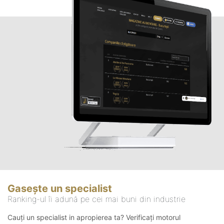
Gasește un specialist
Ranking-ul îi adună pe cei mai buni din industrie
Cauți un specialist in apropierea ta? Verificați motorul