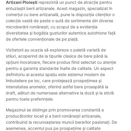
Artizani Ploiești
reprezintă un punct de atracție pentru
entuziaștii berii artizanale. Acest magazin, specializat în
comerțul cu bere artizanală, pune la dispoziția clienților o
colecție vastă de peste o sută de sortimente din diverse
microberării românești, cu scopul de a evidenția
diversitatea și bogăția gusturilor autentice autohtone față
de ofertele convenționale de pe piață.
Vizitatorii au ocazia să exploreze o paletă variată de
stiluri, acoperind de la tipurile clasice de bere până la
opțiuni inovatoare, fiecare produs fiind selectat cu atenție
pentru a garanta standarde înalte de calitate. Un aspect
definitoriu al acestui spațiu este sistemul modern de
îmbuteliere pe loc, care protejează prospețimea și
intensitatea aromelor, oferind astfel bere proaspătă la
draft, alături de numeroase alternative la doză și la sticlă
pentru toate preferințele.
Magazinul se distinge prin promovarea constantă a
producătorilor locali și a berii românești artizanale,
contribuind la recunoașterea muncii berarilor pasionați. De
asemenea, accentul pus pe prospețime și calitate