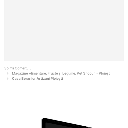
Șoimii Comerțului
Magazine Alimentare, Fructe și Legume, Pet Shopuri - Ploieşti
Casa Berarilor Artizani Ploiești