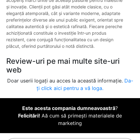
acoperiș mărci unite de aceeași pasiune pentru măiestrie
și inovație. Clienții pot găsi atât modele clasice, cu o
eleganță atemporală, cât și variante moderne, adaptate
preferințelor diverse ale unui public exigent, orientat spre
calitatea autentică și o estetică rafinată. Fiecare pereche
achiziționată constituie o investiție într-un produs
rezistent, care conjugă funcționalitatea cu un design
plăcut, oferind purtătorului o notă distinctă.
Review-uri pe mai multe site-uri
web
Doar userii logați au acces la această informație.
Da-
ți click aici pentru a vă loga.
Este acesta compania dumneavoastră
?
Felicitări!
Aă cum să primești materialele de
marketing