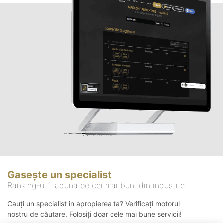
Gasește un specialist
Ranking-ul îi adună pe cei mai buni din industrie
Cauți un specialist in apropierea ta? Verificați motorul
nostru de căutare. Folosiți doar cele mai bune servicii!