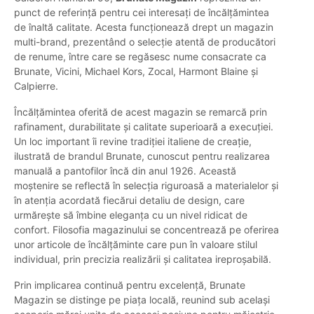
punct de referință pentru cei interesați de încălțămintea
de înaltă calitate. Acesta funcționează drept un magazin
multi-brand, prezentând o selecție atentă de producători
de renume, între care se regăsesc nume consacrate ca
Brunate, Vicini, Michael Kors, Zocal, Harmont Blaine și
Calpierre.
Încălțămintea oferită de acest magazin se remarcă prin
rafinament, durabilitate și calitate superioară a execuției.
Un loc important îi revine tradiției italiene de creație,
ilustrată de brandul Brunate, cunoscut pentru realizarea
manuală a pantofilor încă din anul 1926. Această
moștenire se reflectă în selecția riguroasă a materialelor și
în atenția acordată fiecărui detaliu de design, care
urmărește să îmbine eleganța cu un nivel ridicat de
confort. Filosofia magazinului se concentrează pe oferirea
unor articole de încălțăminte care pun în valoare stilul
individual, prin precizia realizării și calitatea ireproșabilă.
Prin implicarea continuă pentru excelență, Brunate
Magazin se distinge pe piața locală, reunind sub același