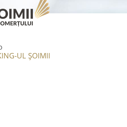
o
ING-UL ȘOIMII