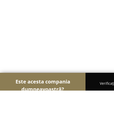
Este acesta compania
Verifica
dumneavoastră?
Șoimii Comerțului
Magazine Alimentare, Fructe 