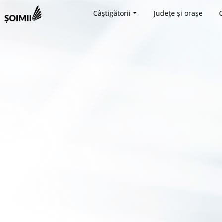
Câștigătorii
Județe și orașe