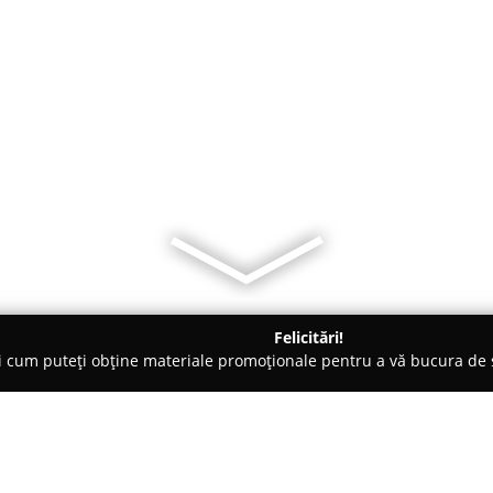
Felicitări!
ți cum puteți obține materiale promoționale pentru a vă bucura d
și Legume, Pet Shopuri - Bucureşti
Archeryshop.ro