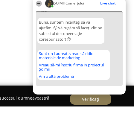
ȘOIMII Comerțului
Live chat
18:45
Bună, suntem încântați să vă
ajutăm! 🙂 Vă rugăm să faceți clic pe
subiectul de conversație
corespunzător! 🙂
Sunt un Laureat, vreau să ridic
materiale de marketing
Vreau să-mi înscriu firma in proiectul
Șoimii
Am o altă problemă
e succesul dumneavoastră.
Verificați