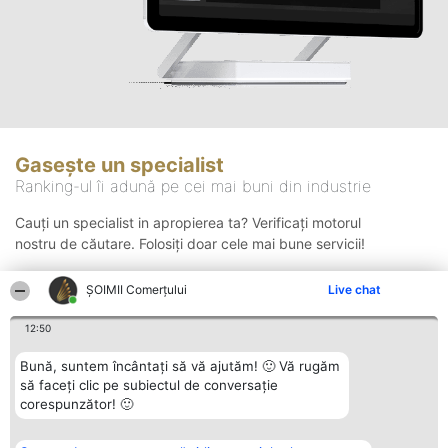
Gasește un specialist
Ranking-ul îi adună pe cei mai buni din industrie
Cauți un specialist in apropierea ta? Verificați motorul
nostru de căutare. Folosiți doar cele mai bune servicii!
ȘOIMII Comerțului
Live chat
Căutare
12:50
Bună, suntem încântați să vă ajutăm! 🙂 Vă rugăm
să faceți clic pe subiectul de conversație
corespunzător! 🙂