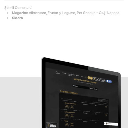
Șoimii Comerțului
Magazine Alimentare, Fructe și Legume, Pet Shopuri - Cluj-Napoca
Sidora