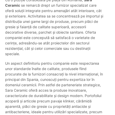
Ceramic
se remarcă drept un furnizor specializat care
oferă soluții integrate pentru amenajări atât interioare, cât
și exterioare. Activitatea sa se concentrează pe importul și
distribuția unei game largi de produse, precum plăci de
gresie și faianță de calitate superioară, accesorii
decorative diverse, parchet și obiecte sanitare. Oferta
companiei este concepută să satisfacă o varietate de
cerințe, adresându-se atât proiectelor din sectorul
rezidențial, cât și celor comerciale sau cu destinații
speciale.
Un aspect definitoriu pentru companie este respectarea
unor standarde înalte de calitate, produsele fiind
procurate de la furnizori consacrați la nivel internațional, în
principal din Spania, cunoscuți pentru expertiza lor în
domeniul ceramicii. Prin astfel de parteneriate strategice,
Sara Ceramic oferă acces la produse inovatoare,
caracterizate de durabilitate și design modern. Portofoliul
acoperă și articole precum pavaje klinker, cărămidă
aparentă, plăci de gresie cu proprietăți antiacide și
antibacteriene, ideale pentru utilizări specializate, precum