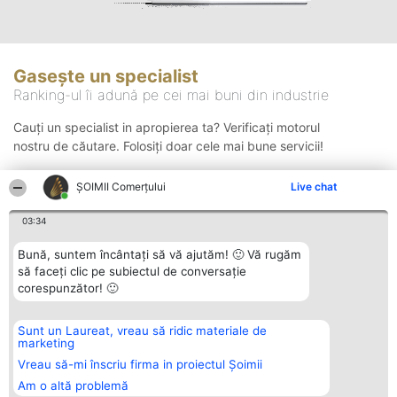
Gasește un specialist
Ranking-ul îi adună pe cei mai buni din industrie
Cauți un specialist in apropierea ta? Verificați motorul
nostru de căutare. Folosiți doar cele mai bune servicii!
ȘOIMII Comerțului
Live chat
Căutare
03:34
Bună, suntem încântați să vă ajutăm! 🙂 Vă rugăm
să faceți clic pe subiectul de conversație
corespunzător! 🙂
Sunt un Laureat, vreau să ridic materiale de
Organizator Ranking
Plebiscyt
Contact
marketing
BRIGHT SOLUTIONS BR SRL
Câștigătorii
Contact
Aleea Timisul De Sus 2 Bl. A30
Lista Tuturor
Vreau să-mi înscriu firma in proiectul Șoimii
Sc. A Et. 4 Ap. 13 Cod 061952
Laureaților
Am o altă problemă
București
Reguli