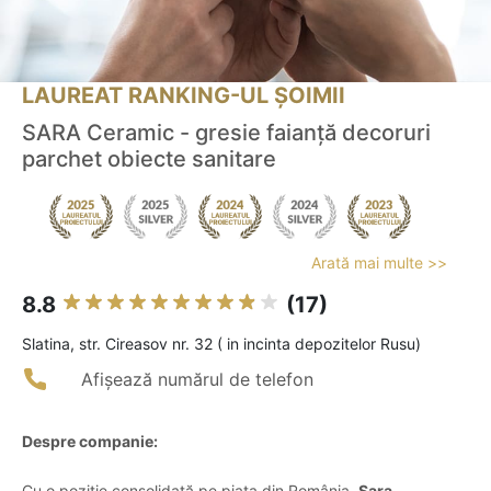
LAUREAT RANKING-UL ȘOIMII
SARA Ceramic - gresie faianță decoruri
parchet obiecte sanitare
Arată mai multe >>
8.8
(17)
Slatina, str. Cireasov nr. 32 ( in incinta depozitelor Rusu)
Afișează numărul de telefon
Despre companie:
Cu o poziție consolidată pe piața din România,
Sara