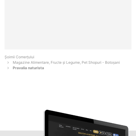
Șoimii Comerțului
Magazine Alimentare, Fructe și Legume, Pet Shopuri - Botoşani
Pravalia naturista