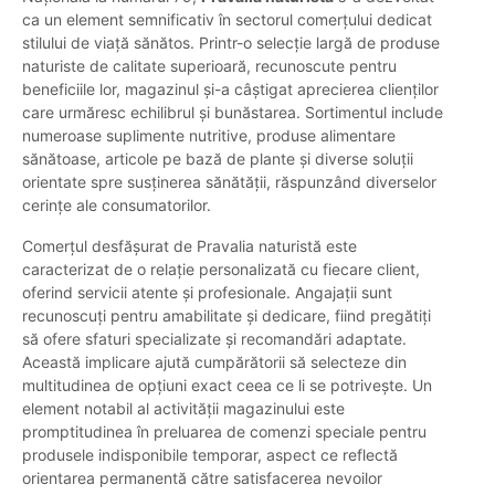
ca un element semnificativ în sectorul comerțului dedicat
stilului de viață sănătos. Printr-o selecție largă de produse
naturiste de calitate superioară, recunoscute pentru
beneficiile lor, magazinul și-a câștigat aprecierea clienților
care urmăresc echilibrul și bunăstarea. Sortimentul include
numeroase suplimente nutritive, produse alimentare
sănătoase, articole pe bază de plante și diverse soluții
orientate spre susținerea sănătății, răspunzând diverselor
cerințe ale consumatorilor.
Comerțul desfășurat de Pravalia naturistă este
caracterizat de o relație personalizată cu fiecare client,
oferind servicii atente și profesionale. Angajații sunt
recunoscuți pentru amabilitate și dedicare, fiind pregătiți
să ofere sfaturi specializate și recomandări adaptate.
Această implicare ajută cumpărătorii să selecteze din
multitudinea de opțiuni exact ceea ce li se potrivește. Un
element notabil al activității magazinului este
promptitudinea în preluarea de comenzi speciale pentru
produsele indisponibile temporar, aspect ce reflectă
orientarea permanentă către satisfacerea nevoilor