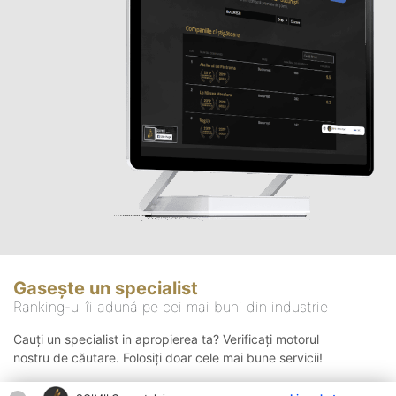
Gasește un specialist
Ranking-ul îi adună pe cei mai buni din industrie
Cauți un specialist in apropierea ta? Verificați motorul
nostru de căutare. Folosiți doar cele mai bune servicii!