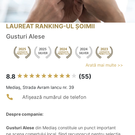
LAUREAT RANKING-UL ȘOIMII
Gusturi Alese
Arată mai multe >>
8.8
(55)
Mediaş, Strada Avram Iancu nr. 39
Afișează numărul de telefon
Despre companie:
Gusturi Alese
din Mediaș constituie un punct important
pe scena comerțului local, fiind recunoscut pentru selecția