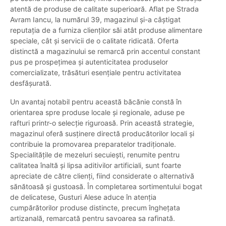
atentă de produse de calitate superioară. Aflat pe Strada
Avram Iancu, la numărul 39, magazinul și-a câștigat
reputația de a furniza clienților săi atât produse alimentare
speciale, cât și servicii de o calitate ridicată. Oferta
distinctă a magazinului se remarcă prin accentul constant
pus pe prospețimea și autenticitatea produselor
comercializate, trăsături esențiale pentru activitatea
desfășurată.
Un avantaj notabil pentru această băcănie constă în
orientarea spre produse locale și regionale, aduse pe
rafturi printr-o selecție riguroasă. Prin această strategie,
magazinul oferă susținere directă producătorilor locali și
contribuie la promovarea preparatelor tradiționale.
Specialitățile de mezeluri secuiești, renumite pentru
calitatea înaltă și lipsa aditivilor artificiali, sunt foarte
apreciate de către clienți, fiind considerate o alternativă
sănătoasă și gustoasă. În completarea sortimentului bogat
de delicatese, Gusturi Alese aduce în atenția
cumpărătorilor produse distincte, precum înghețata
artizanală, remarcată pentru savoarea sa rafinată.